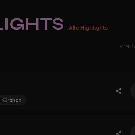
LIGHTS
Alle Highlights
Autopla
 Kürbisch