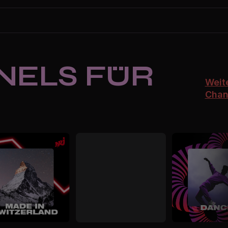
NELS FÜR
Weit
Chan