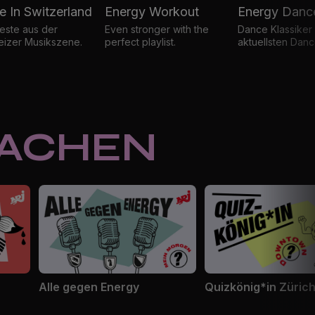
 In Switzerland
Energy Workout
Energy Danc
este aus der
Even stronger with the
Dance Klassiker
izer Musikszene.
perfect playlist.
aktuellsten Dance
MACHEN
Alle gegen Energy
Quizkönig*in Züric