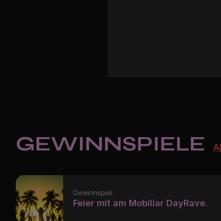
Zur Webziehung
GEWINN­­SPIELE
A
Gewinnspiel
Feier mit am Mobiliar DayRave.