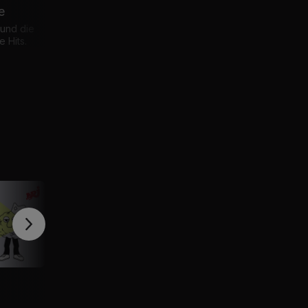
e
Energy Top 30
Friends & Cooking
 und die
Die aktuellen Chartstürmer
Die Beilage für den Abend
 Hits.
nonstop.
zu Hause.
h
Darf man das, Zürich?
Checkout