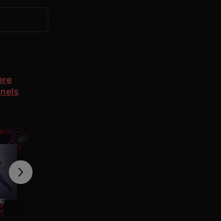
ere
nels