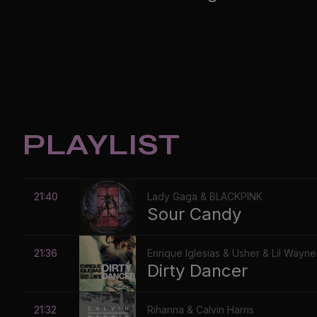
PLAYLIST
21:40
Lady Gaga & BLACKPINK
Sour Candy
21:36
Enrique Iglesias & Usher & Lil Wayne
Dirty Dancer
21:32
Rihanna & Calvin Harris