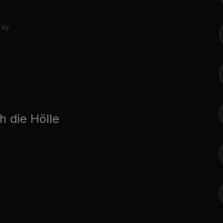
ray
p
 die Hölle