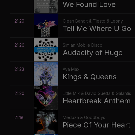
We Found Love
21:29
Clean Bandit & Tiesto & Leony
Tell Me Where U Go
21:26
Simian Mobile Disco
Audacity of Huge
21:23
Ava Max
Kings & Queens
21:20
Little Mix & David Guetta & Galantis
Heartbreak Anthem
21:18
Meduza & Goodboys
Piece Of Your Heart