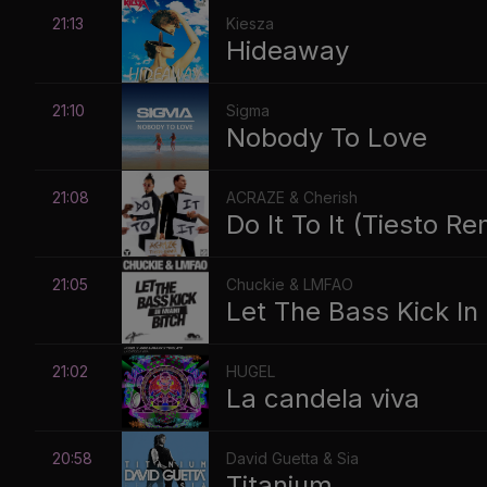
21:13
Kiesza
Hideaway
21:10
Sigma
Nobody To Love
21:08
ACRAZE & Cherish
Do It To It (Tiesto Re
21:05
Chuckie & LMFAO
Let The Bass Kick In
21:02
HUGEL
La candela viva
20:58
David Guetta & Sia
Titanium