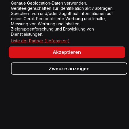
Genaue Geolocation-Daten verwenden.
Geräteeigenschaften zur Identifikation aktiv abfragen.
Speichern von und/oder Zugriff auf Informationen auf
einem Gerät. Personalisierte Werbung und Inhalte,
Messung von Werbung und Inhalten,
Der Dialekt-Reporter
Erst Wochenende,
Zielgruppenforschung und Entwicklung von
wenn... - Diktat
Dienstleistungen.
Sandro Galfetti
Liste der Partner (Lieferanten)
Mehrere Tags
Typisch Schwiiz
Akzeptieren
Zwecke anzeigen