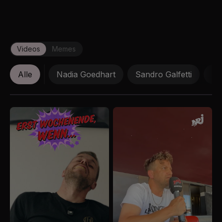
Videos
Memes
Alle
Nadia Goedhart
Sandro Galfetti
Mi