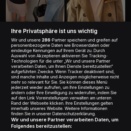
Wenn du die Nachbarn
Mein Kopf, wenn sich
Ihre Privatsphäre ist uns wichtig
im Treppenhaus hörst
jemand vorstellt
Wir und unsere
286
-Partner speichern und greifen auf
Nadia Goedhart
Nadia Goedhart
personenbezogene Daten wie Browserdaten oder
eindeutige Kennungen auf Ihrem Gerät zu. Durch
Sandro Galfetti
Auswahl von Akzeptieren aktivieren Sie Tracking-
Technologien für die unter „Wir und unsere Partner
verarbeiten Daten, um Ihnen Dienste bereitzustellen“
aufgeführten Zwecke. Wenn Tracker deaktiviert sind,
sind manche Inhalte und Anzeigen möglicherweise nicht
mehr so relevant für Sie. Sie können dieses Menü
jederzeit wieder aufrufen, um Ihre Einstellungen zu
ändern oder Ihre Einwilligung zu widerrufen, indem Sie
auf den Link Voreinstellungen verwalten am unteren
Rand der Webseite klicken. Ihre Einstellungen gelten
innerhalb unseres Website. Weitere Informationen
finden Sie in unserer Datenschutzerklärung.
Wir und unsere Partner verarbeiten Daten, um
Folgendes bereitzustellen: