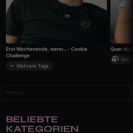
Erst Wochenende, wenn... - Cookie
Quer dur
Challenge
Sandr
Mehrere Tags
Werbung
BELIEBTE
KATEGORIEN