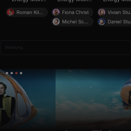
Morgen
Morgen
Morgen
Roman Kilchsperger
Fiona Christ
Viv
Michel Schelker
D
Werbung