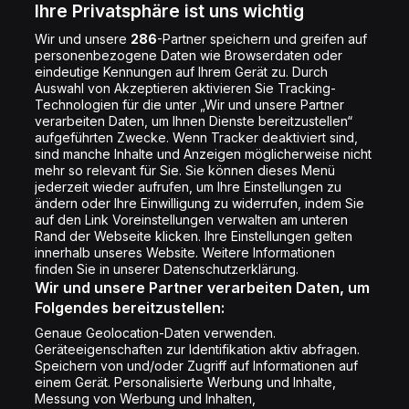
Energy Radio App
Kontakt
Ihre Privatsphäre ist uns wichtig
Jobs
Wir und unsere
286
-Partner speichern und greifen auf
personenbezogene Daten wie Browserdaten oder
Shop
eindeutige Kennungen auf Ihrem Gerät zu. Durch
Auswahl von Akzeptieren aktivieren Sie Tracking-
Impressum
Technologien für die unter „Wir und unsere Partner
Rechtliches
verarbeiten Daten, um Ihnen Dienste bereitzustellen“
aufgeführten Zwecke. Wenn Tracker deaktiviert sind,
Datenschutz
sind manche Inhalte und Anzeigen möglicherweise nicht
mehr so relevant für Sie. Sie können dieses Menü
Cookie Liste
jederzeit wieder aufrufen, um Ihre Einstellungen zu
Cookie Einstellung
ändern oder Ihre Einwilligung zu widerrufen, indem Sie
auf den Link Voreinstellungen verwalten am unteren
Rand der Webseite klicken. Ihre Einstellungen gelten
innerhalb unseres Website. Weitere Informationen
Folge uns
finden Sie in unserer Datenschutzerklärung.
Wir und unsere Partner verarbeiten Daten, um
Folgendes bereitzustellen:
Genaue Geolocation-Daten verwenden.
Geräteeigenschaften zur Identifikation aktiv abfragen.
Speichern von und/oder Zugriff auf Informationen auf
Copyright © Energy 2026
einem Gerät. Personalisierte Werbung und Inhalte,
Messung von Werbung und Inhalten,