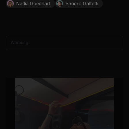
Nadia Goedhart
Sandro Galfetti
o
n
d
s
Werbung