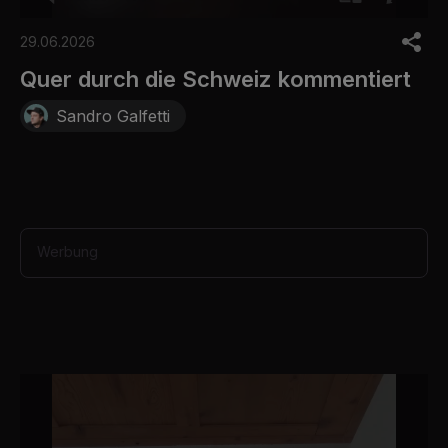
0
o
29.06.2026
f
3
Quer durch die Schweiz kommentiert
0
s
Sandro Galfetti
e
c
o
n
d
s
Werbung