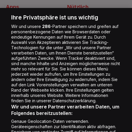
Apps
Nützlich
Energy Radio App
Kontakt
Ihre Privatsphäre ist uns wichtig
Jobs
Wir und unsere
286
-Partner speichern und greifen auf
personenbezogene Daten wie Browserdaten oder
Shop
eindeutige Kennungen auf Ihrem Gerät zu. Durch
Auswahl von Akzeptieren aktivieren Sie Tracking-
Impressum
Technologien für die unter „Wir und unsere Partner
Rechtliches
verarbeiten Daten, um Ihnen Dienste bereitzustellen“
aufgeführten Zwecke. Wenn Tracker deaktiviert sind,
Datenschutz
sind manche Inhalte und Anzeigen möglicherweise nicht
mehr so relevant für Sie. Sie können dieses Menü
Cookie Liste
jederzeit wieder aufrufen, um Ihre Einstellungen zu
Cookie Einstellung
ändern oder Ihre Einwilligung zu widerrufen, indem Sie
auf den Link Voreinstellungen verwalten am unteren
Rand der Webseite klicken. Ihre Einstellungen gelten
innerhalb unseres Website. Weitere Informationen
Folge uns
finden Sie in unserer Datenschutzerklärung.
Wir und unsere Partner verarbeiten Daten, um
Folgendes bereitzustellen:
Genaue Geolocation-Daten verwenden.
Geräteeigenschaften zur Identifikation aktiv abfragen.
Speichern von und/oder Zugriff auf Informationen auf