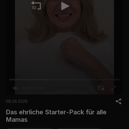
00:00
00:24
0
o
08.06.2026
f
2
Das ehrliche Starter-Pack für alle
4
Mamas
s
e
c