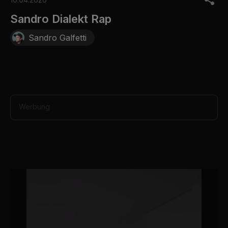
f
3
Sandro Dialekt Rap
5
s
Sandro Galfetti
e
c
o
n
d
s
Werbung