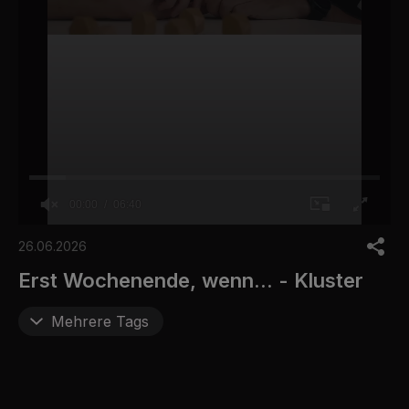
00:00
06:40
0
s
26.06.2026
e
c
Erst Wochenende, wenn... - Kluster
o
n
d
Mehrere Tags
s
o
f
6
m
i