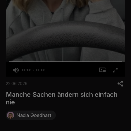
00:08
00:08
0
o
22.06.2026
f
8
Manche Sachen ändern sich einfach
s
nie
e
c
o
Nadia Goedhart
n
d
s