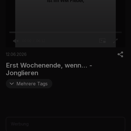
00:00
06:12
0
s
12.06.2026
e
c
Erst Wochenende, wenn... -
o
Jonglieren
n
d
s
Mehrere Tags
o
f
6
m
i
n
u
t
Werbung
e
s