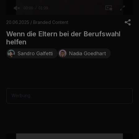
00:00
01:09
0
o
20.06.2025 / Branded Content
f
1
Wenn die Eltern bei der Berufswahl
m
helfen
i
n
u
Sandro Galfetti
Nadia Goedhart
t
e
,
9
s
e
c
o
Werbung
n
d
s