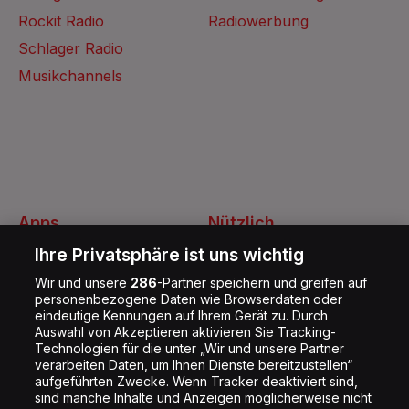
Rockit Radio
Radiowerbung
Schlager Radio
Musikchannels
Apps
Nützlich
Energy Radio App
Kontakt
Ihre Privatsphäre ist uns wichtig
Jobs
Wir und unsere
286
-Partner speichern und greifen auf
personenbezogene Daten wie Browserdaten oder
Shop
eindeutige Kennungen auf Ihrem Gerät zu. Durch
Auswahl von Akzeptieren aktivieren Sie Tracking-
Impressum
Technologien für die unter „Wir und unsere Partner
Rechtliches
verarbeiten Daten, um Ihnen Dienste bereitzustellen“
aufgeführten Zwecke. Wenn Tracker deaktiviert sind,
Datenschutz
sind manche Inhalte und Anzeigen möglicherweise nicht