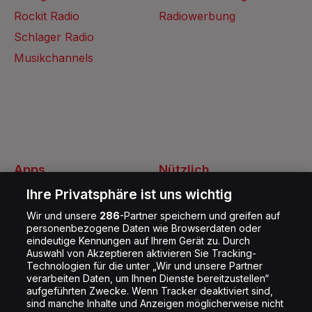
Rockit Radio
Radiowerbung
Schlager Radio
Musikchannels
Apps
Nützlich
Energy Radio App
Kontakt
Ihre Privatsphäre ist uns wichtig
Jobs
Wir und unsere
286
-Partner speichern und greifen auf
personenbezogene Daten wie Browserdaten oder
Shop
eindeutige Kennungen auf Ihrem Gerät zu. Durch
Auswahl von Akzeptieren aktivieren Sie Tracking-
Impressum
Technologien für die unter „Wir und unsere Partner
Rechtliches
verarbeiten Daten, um Ihnen Dienste bereitzustellen“
aufgeführten Zwecke. Wenn Tracker deaktiviert sind,
Datenschutz
sind manche Inhalte und Anzeigen möglicherweise nicht