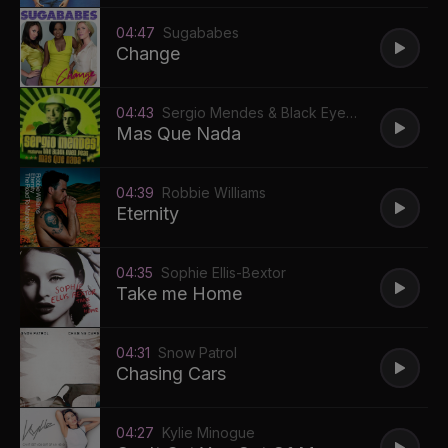
04:47
Sugababes
Change
04:43
Sergio Mendes & Black Eyed
Peas
Mas Que Nada
04:39
Robbie Williams
Eternity
04:35
Sophie Ellis-Bextor
Take me Home
04:31
Snow Patrol
Chasing Cars
04:27
Kylie Minogue