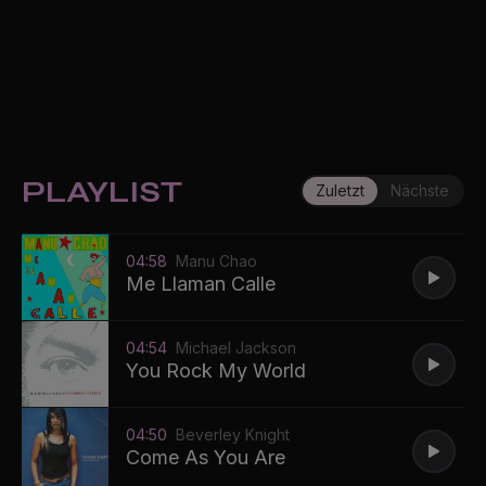
PLAYLIST
Zuletzt
Nächste
04:58
Manu Chao
Me Llaman Calle
04:54
Michael Jackson
You Rock My World
04:50
Beverley Knight
Come As You Are