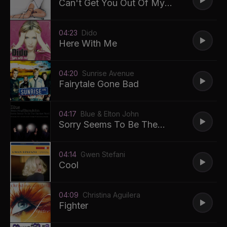
Can't Get You Out Of My
Head
04:23
Dido
Here With Me
04:20
Sunrise Avenue
Fairytale Gone Bad
04:17
Blue & Elton John
Sorry Seems To Be The
Hardest Word
04:14
Gwen Stefani
Cool
04:09
Christina Aguilera
Fighter