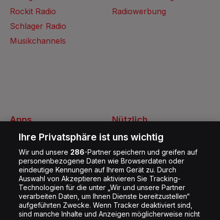
Rockit Radio
Radiowerbung
Schlager Radio
Musikchannels
Apps
Nützlich
Energy Radio App
Kontakt
Ihre Privatsphäre ist uns wichtig
Jobs
Wir und unsere
286
-Partner speichern und greifen auf
personenbezogene Daten wie Browserdaten oder
Shop
eindeutige Kennungen auf Ihrem Gerät zu. Durch
Auswahl von Akzeptieren aktivieren Sie Tracking-
Impressum
Technologien für die unter „Wir und unsere Partner
Rechtliches
verarbeiten Daten, um Ihnen Dienste bereitzustellen“
aufgeführten Zwecke. Wenn Tracker deaktiviert sind,
Datenschutz
sind manche Inhalte und Anzeigen möglicherweise nicht