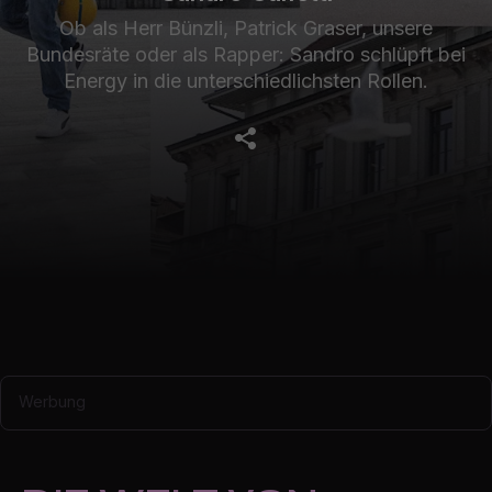
Ob als Herr Bünzli, Patrick Graser, unsere
Bundesräte oder als Rapper: Sandro schlüpft bei
Energy in die unterschiedlichsten Rollen.
Werbung