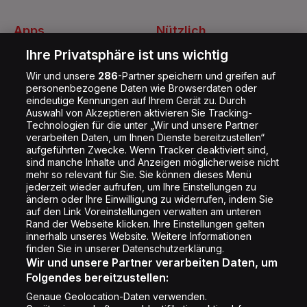
Apps
Nützlich
Energy Radio App
Kontakt
Ihre Privatsphäre ist uns wichtig
Jobs
Wir und unsere
286
-Partner speichern und greifen auf
personenbezogene Daten wie Browserdaten oder
Shop
eindeutige Kennungen auf Ihrem Gerät zu. Durch
Impressum
Auswahl von Akzeptieren aktivieren Sie Tracking-
Technologien für die unter „Wir und unsere Partner
Rechtliches
verarbeiten Daten, um Ihnen Dienste bereitzustellen“
aufgeführten Zwecke. Wenn Tracker deaktiviert sind,
Datenschutz
sind manche Inhalte und Anzeigen möglicherweise nicht
Cookie Liste
mehr so relevant für Sie. Sie können dieses Menü
jederzeit wieder aufrufen, um Ihre Einstellungen zu
Cookie Einstellung
ändern oder Ihre Einwilligung zu widerrufen, indem Sie
auf den Link Voreinstellungen verwalten am unteren
Rand der Webseite klicken. Ihre Einstellungen gelten
innerhalb unseres Website. Weitere Informationen
Folge uns
finden Sie in unserer Datenschutzerklärung.
Wir und unsere Partner verarbeiten Daten, um
Folgendes bereitzustellen:
Genaue Geolocation-Daten verwenden.