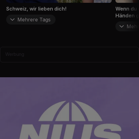
Schweiz, wir lieben dich!
Wenn du 
Händen g
Mehrere Tags
Mehr
Werbung