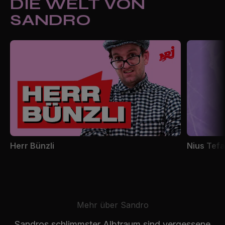
DIE WELT VON
SANDRO
Herr Bünzli
Nius Tef
Mehr über Sandro
Sandros schlimmster Albtraum sind vergessene