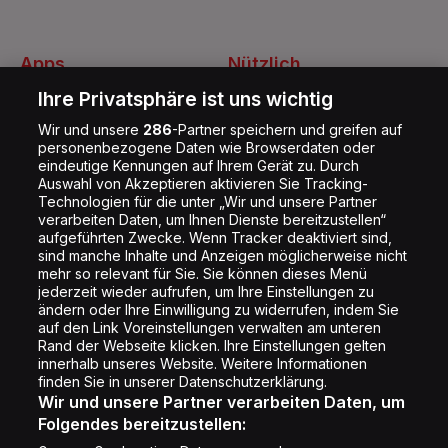
Apps
Nützlich
Energy Radio App
Kontakt
Ihre Privatsphäre ist uns wichtig
Jobs
Wir und unsere
286
-Partner speichern und greifen auf
personenbezogene Daten wie Browserdaten oder
Shop
eindeutige Kennungen auf Ihrem Gerät zu. Durch
Impressum
Auswahl von Akzeptieren aktivieren Sie Tracking-
Technologien für die unter „Wir und unsere Partner
Rechtliches
verarbeiten Daten, um Ihnen Dienste bereitzustellen“
aufgeführten Zwecke. Wenn Tracker deaktiviert sind,
Datenschutz
sind manche Inhalte und Anzeigen möglicherweise nicht
Cookie Liste
mehr so relevant für Sie. Sie können dieses Menü
jederzeit wieder aufrufen, um Ihre Einstellungen zu
Cookie Einstellung
ändern oder Ihre Einwilligung zu widerrufen, indem Sie
auf den Link Voreinstellungen verwalten am unteren
Rand der Webseite klicken. Ihre Einstellungen gelten
innerhalb unseres Website. Weitere Informationen
Folge uns
finden Sie in unserer Datenschutzerklärung.
Wir und unsere Partner verarbeiten Daten, um
Folgendes bereitzustellen: