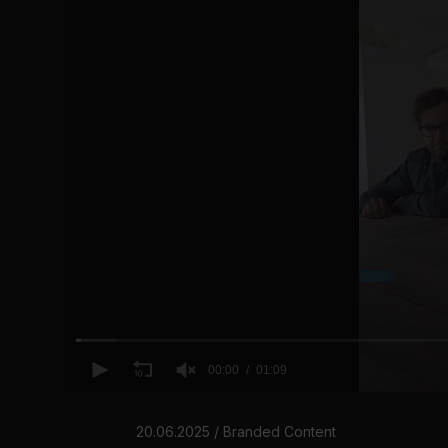
00:00
01:09
0
o
f
20.06.2025 / Branded Content
1