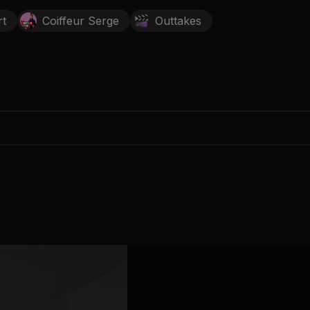
rt
Coiffeur Serge
Outtakes