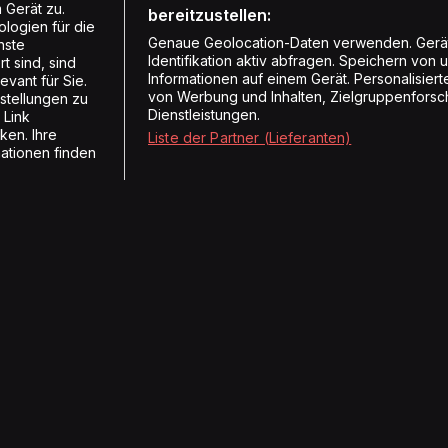
 Gerät zu.
bereitzustellen:
logien für die
Genaue Geolocation-Daten verwenden. Gerä
nste
Identifikation aktiv abfragen. Speichern von 
t sind, sind
Informationen auf einem Gerät. Personalisie
vant für Sie.
von Werbung und Inhalten, Zielgruppenforsc
stellungen zu
Dienstleistungen.
 Link
ken. Ihre
Liste der Partner (Lieferanten)
mationen finden
Radios
Medien
Energy
Hörerzahlen
Vintage Radio
Medienmitteilungen