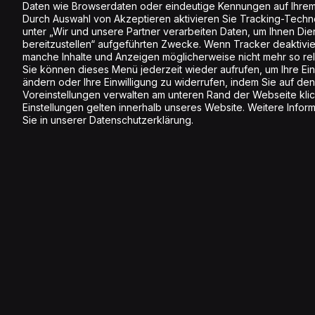
Daten wie Browserdaten oder eindeutige Kennungen auf Ihrem
Durch Auswahl von Akzeptieren aktivieren Sie Tracking-Techno
unter „Wir und unsere Partner verarbeiten Daten, um Ihnen Die
bereitzustellen“ aufgeführten Zwecke. Wenn Tracker deaktivier
manche Inhalte und Anzeigen möglicherweise nicht mehr so rele
Sie können dieses Menü jederzeit wieder aufrufen, um Ihre Ein
ändern oder Ihre Einwilligung zu widerrufen, indem Sie auf den
Voreinstellungen verwalten am unteren Rand der Webseite klic
Einstellungen gelten innerhalb unseres Website. Weitere Infor
Sie in unserer Datenschutzerklärung.
Anmelden Newsletter
Melde dich jetzt an und erhalte inspirierende
Information rund um Energy.