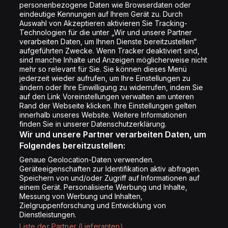
personenbezogene Daten wie Browserdaten oder
Shop
eindeutige Kennungen auf Ihrem Gerät zu. Durch
Auswahl von Akzeptieren aktivieren Sie Tracking-
Impressum
Technologien für die unter „Wir und unsere Partner
Rechtliches
verarbeiten Daten, um Ihnen Dienste bereitzustellen“
aufgeführten Zwecke. Wenn Tracker deaktiviert sind,
Datenschutz
sind manche Inhalte und Anzeigen möglicherweise nicht
mehr so relevant für Sie. Sie können dieses Menü
Cookie Liste
jederzeit wieder aufrufen, um Ihre Einstellungen zu
Cookie Einstellung
ändern oder Ihre Einwilligung zu widerrufen, indem Sie
auf den Link Voreinstellungen verwalten am unteren
Rand der Webseite klicken. Ihre Einstellungen gelten
innerhalb unseres Website. Weitere Informationen
Folge uns
finden Sie in unserer Datenschutzerklärung.
Wir und unsere Partner verarbeiten Daten, um
Folgendes bereitzustellen:
Genaue Geolocation-Daten verwenden.
Geräteeigenschaften zur Identifikation aktiv abfragen.
Speichern von und/oder Zugriff auf Informationen auf
Copyright © Energy 2026
einem Gerät. Personalisierte Werbung und Inhalte,
Messung von Werbung und Inhalten,
Zielgruppenforschung und Entwicklung von
Dienstleistungen.
Liste der Partner (Lieferanten)