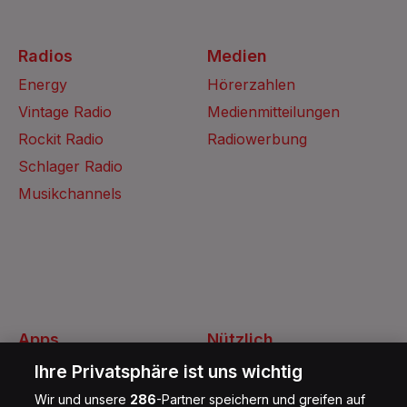
Radios
Medien
Energy
Hörerzahlen
Vintage Radio
Medienmitteilungen
Rockit Radio
Radiowerbung
Schlager Radio
Musikchannels
Apps
Nützlich
Energy Radio App
Kontakt
Ihre Privatsphäre ist uns wichtig
Jobs
Wir und unsere
286
-Partner speichern und greifen auf