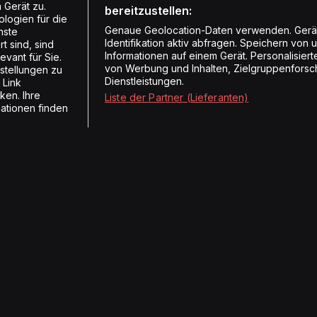
 Gerät zu.
bereitzustellen:
logien für die
Genaue Geolocation-Daten verwenden. Gerä
nste
Identifikation aktiv abfragen. Speichern von 
t sind, sind
Informationen auf einem Gerät. Personalisie
vant für Sie.
von Werbung und Inhalten, Zielgruppenforsc
stellungen zu
Dienstleistungen.
 Link
ken. Ihre
Liste der Partner (Lieferanten)
mationen finden
Radios
Medien
Energy
Hörerzahlen
Vintage Radio
Medienmitteilungen