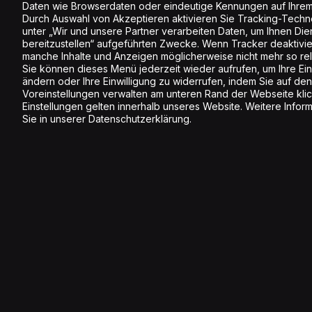
Daten wie Browserdaten oder eindeutige Kennungen auf Ihrem
Durch Auswahl von Akzeptieren aktivieren Sie Tracking-Techno
unter „Wir und unsere Partner verarbeiten Daten, um Ihnen Die
bereitzustellen“ aufgeführten Zwecke. Wenn Tracker deaktivier
manche Inhalte und Anzeigen möglicherweise nicht mehr so rele
Sie können dieses Menü jederzeit wieder aufrufen, um Ihre Ein
ändern oder Ihre Einwilligung zu widerrufen, indem Sie auf den
Voreinstellungen verwalten am unteren Rand der Webseite klic
Einstellungen gelten innerhalb unseres Website. Weitere Infor
Sie in unserer Datenschutzerklärung.
Anmelden Newsletter
Melde dich jetzt an und erhalte inspirierende
Information rund um Energy.