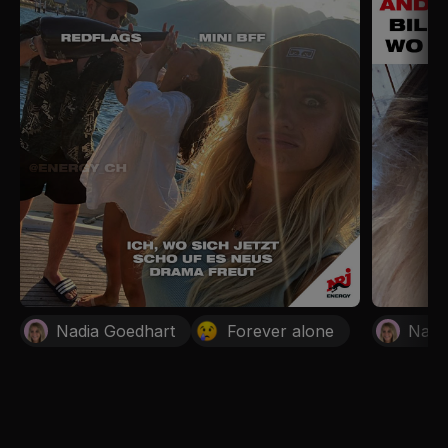
Nadia Goedhart
Forever alone
Nadi