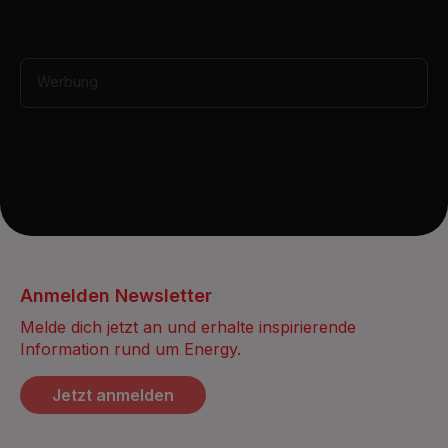
s
,
4
0
s
Werbung
e
c
o
n
d
s
Anmelden Newsletter
Melde dich jetzt an und erhalte inspirierende
Information rund um Energy.
Jetzt anmelden