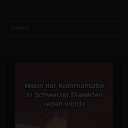
s
Werbung