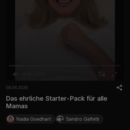
00:00
00:24
0
o
08.06.2026
f
2
Das ehrliche Starter-Pack für alle
4
Mamas
s
e
c
Nadia Goedhart
Sandro Galfetti
o
n
d