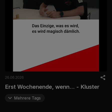
0
o
26.06.2026
f
6
Erst Wochenende, wenn... - Kluster
m
i
n
Mehrere Tags
u
t
e