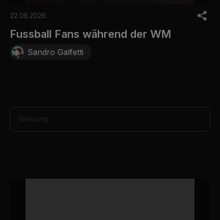
0
o
22.06.2026
f
3
Fussball Fans während der WM
0
s
Sandro Galfetti
e
c
o
n
d
s
Werbung