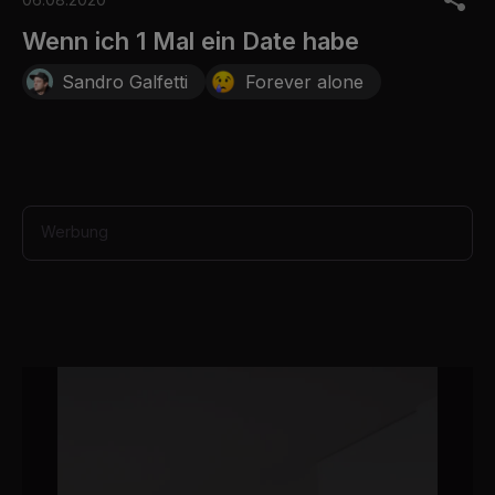
f
2
Wenn ich 1 Mal ein Date habe
8
s
Sandro Galfetti
Forever alone
e
c
o
n
d
s
Werbung