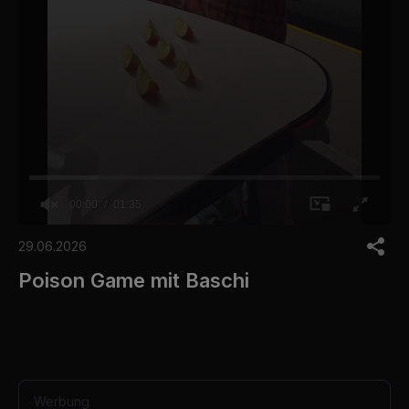
00:00
01:35
0
s
29.06.2026
e
c
Poison Game mit Baschi
o
n
d
s
o
f
1
m
Werbung
i