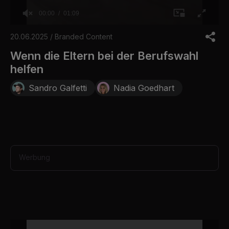
00:00
01:09
0
o
20.06.2025 / Branded Content
f
1
Wenn die Eltern bei der Berufswahl
m
helfen
i
n
u
Sandro Galfetti
Nadia Goedhart
t
e
,
9
s
e
c
o
Werbung
n
d
s