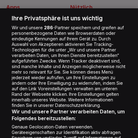
Apps
Nützlich
Energy Radio App
Kontakt
Ihre Privatsphäre ist uns wichtig
Jobs
Wir und unsere
286
-Partner speichern und greifen auf
personenbezogene Daten wie Browserdaten oder
Shop
eindeutige Kennungen auf Ihrem Gerät zu. Durch
Auswahl von Akzeptieren aktivieren Sie Tracking-
Impressum
Technologien für die unter „Wir und unsere Partner
Rechtliches
verarbeiten Daten, um Ihnen Dienste bereitzustellen“
aufgeführten Zwecke. Wenn Tracker deaktiviert sind,
Datenschutz
sind manche Inhalte und Anzeigen möglicherweise nicht
mehr so relevant für Sie. Sie können dieses Menü
Cookie Liste
jederzeit wieder aufrufen, um Ihre Einstellungen zu
Cookie Einstellung
ändern oder Ihre Einwilligung zu widerrufen, indem Sie
auf den Link Voreinstellungen verwalten am unteren
Rand der Webseite klicken. Ihre Einstellungen gelten
innerhalb unseres Website. Weitere Informationen
Folge uns
finden Sie in unserer Datenschutzerklärung.
Wir und unsere Partner verarbeiten Daten, um
Folgendes bereitzustellen:
Genaue Geolocation-Daten verwenden.
Geräteeigenschaften zur Identifikation aktiv abfragen.
Speichern von und/oder Zugriff auf Informationen auf