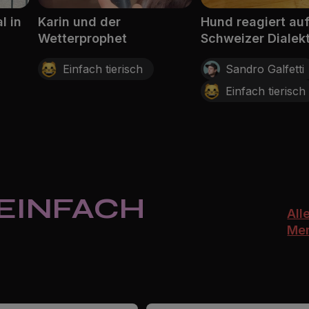
l in
Karin und der
Hund reagiert au
Wetterprophet
Schweizer Dialek
Einfach tierisch
Sandro Galfetti
Einfach tierisch
 EINFACH
All
Me