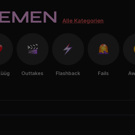
HEMEN
Alle Kategorien
Züüg
Outtakes
Flashback
Fails
Aw