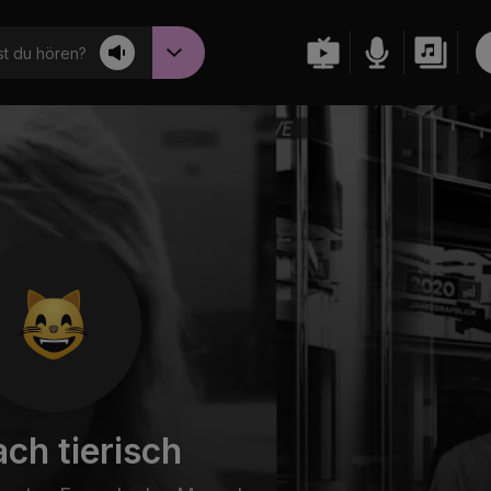
t du hören?
ach tierisch