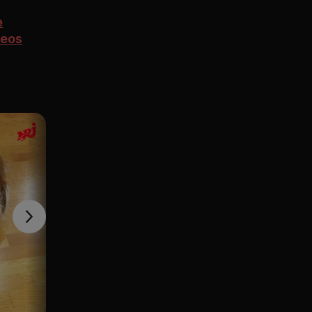
e
deos