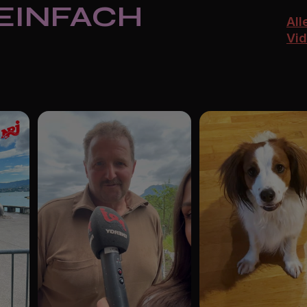
 EINFACH
All
Vi