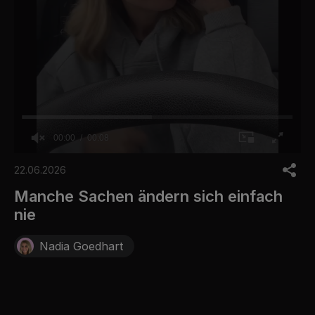
00:00
00:08
0
o
22.06.2026
f
8
Manche Sachen ändern sich einfach
s
nie
e
c
o
Nadia Goedhart
n
d
s