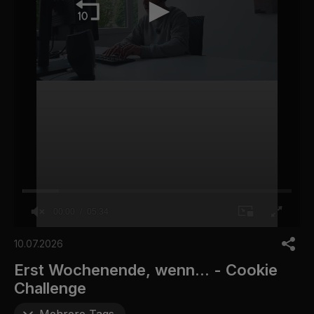
00:00
05:34
0
o
10.07.2026
f
5
Erst Wochenende, wenn... - Cookie
m
Challenge
i
n
u