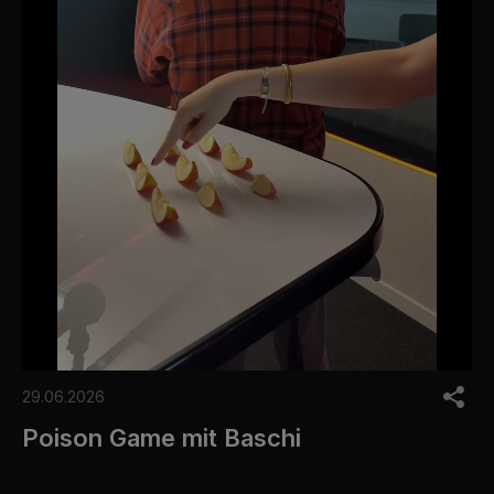
0
o
29.06.2026
f
1
Poison Game mit Baschi
m
i
n