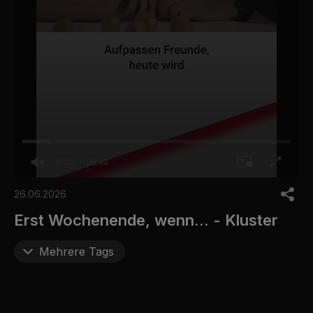
00:00
06:40
0
o
26.06.2026
f
6
Erst Wochenende, wenn... - Kluster
m
i
n
Mehrere Tags
u
t
e
s
,