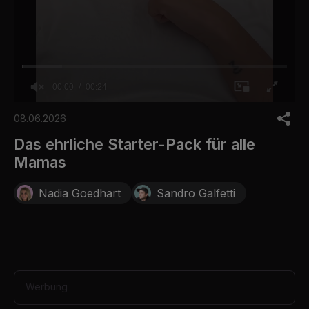
00:00
00:24
0
o
08.06.2026
f
2
Das ehrliche Starter-Pack für alle
4
Mamas
s
e
c
Nadia Goedhart
Sandro Galfetti
o
n
d
s
Werbung