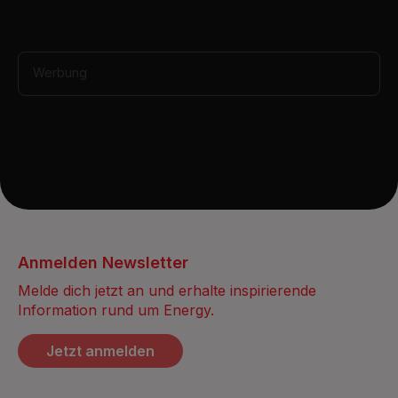
u
t
e
,
3
Werbung
5
s
e
c
o
n
d
s
Anmelden Newsletter
Melde dich jetzt an und erhalte inspirierende
Information rund um Energy.
Jetzt anmelden