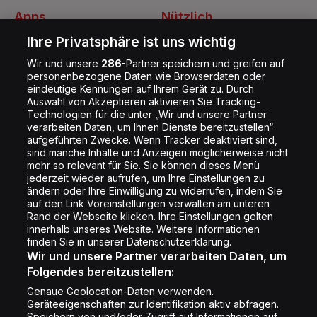
Apps
Nützlich
Energy Radio App
Kontakt
Ihre Privatsphäre ist uns wichtig
Jobs
Wir und unsere
286
-Partner speichern und greifen auf
personenbezogene Daten wie Browserdaten oder
Shop
eindeutige Kennungen auf Ihrem Gerät zu. Durch
Auswahl von Akzeptieren aktivieren Sie Tracking-
Impressum
Technologien für die unter „Wir und unsere Partner
Rechtliches
verarbeiten Daten, um Ihnen Dienste bereitzustellen“
aufgeführten Zwecke. Wenn Tracker deaktiviert sind,
Datenschutz
sind manche Inhalte und Anzeigen möglicherweise nicht
mehr so relevant für Sie. Sie können dieses Menü
Cookie Liste
jederzeit wieder aufrufen, um Ihre Einstellungen zu
Cookie Einstellung
ändern oder Ihre Einwilligung zu widerrufen, indem Sie
auf den Link Voreinstellungen verwalten am unteren
Rand der Webseite klicken. Ihre Einstellungen gelten
innerhalb unseres Website. Weitere Informationen
Folge uns
finden Sie in unserer Datenschutzerklärung.
Wir und unsere Partner verarbeiten Daten, um
Folgendes bereitzustellen:
Genaue Geolocation-Daten verwenden.
Geräteeigenschaften zur Identifikation aktiv abfragen.
Speichern von und/oder Zugriff auf Informationen auf