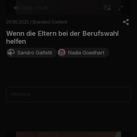
00:00
01:09
0
o
20.06.2025 / Branded Content
f
1
Wenn die Eltern bei der Berufswahl
m
helfen
i
n
u
Sandro Galfetti
Nadia Goedhart
t
e
,
9
s
e
c
o
Werbung
n
d
s