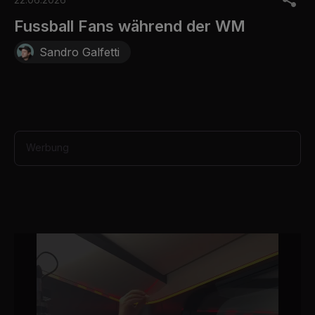
e
c
Fussball Fans während der WM
o
n
Sandro Galfetti
d
s
o
f
3
0
s
e
c
Werbung
o
n
d
s