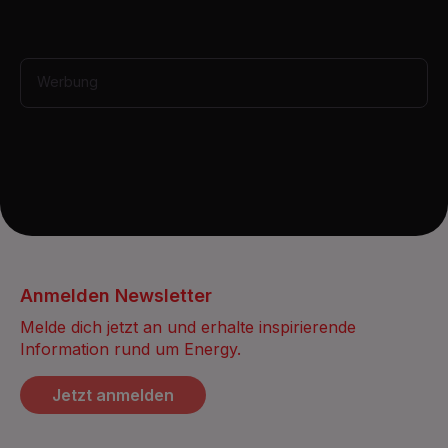
s
e
c
o
n
Werbung
d
s
Anmelden Newsletter
Melde dich jetzt an und erhalte inspirierende
Information rund um Energy.
Jetzt anmelden