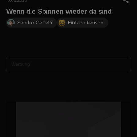
f
1
Wenn die Spinnen wieder da sind
m
i
Sandro Galfetti
Einfach tierisch
n
u
t
e
,
2
8
s
e
Werbung
c
o
n
d
s