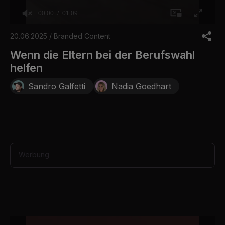
00:00
01:09
0
o
20.06.2025 / Branded Content
f
1
Wenn die Eltern bei der Berufswahl
m
helfen
i
n
u
Sandro Galfetti
Nadia Goedhart
t
e
,
9
s
e
c
o
Werbung
n
d
s