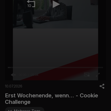
00:00
05:34
0
o
10.07.2026
f
5
Erst Wochenende, wenn... - Cookie
m
Challenge
i
n
u