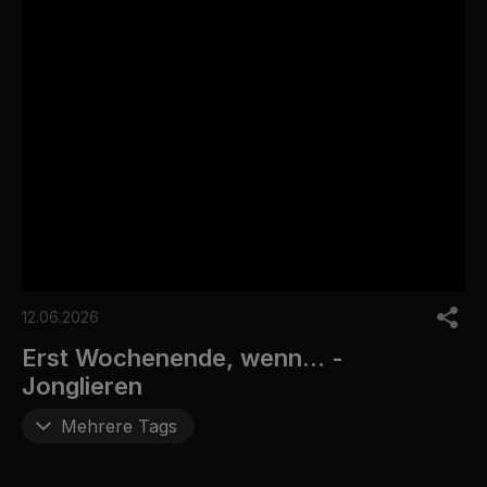
0
s
12.06.2026
e
c
Erst Wochenende, wenn... -
o
Jonglieren
n
d
s
Mehrere Tags
o
f
0