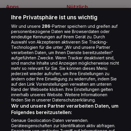
Apps
Nützlich
Energy Radio App
Kontakt
Ihre Privatsphäre ist uns wichtig
Jobs
Wir und unsere
286
-Partner speichern und greifen auf
personenbezogene Daten wie Browserdaten oder
Shop
eindeutige Kennungen auf Ihrem Gerät zu. Durch
Auswahl von Akzeptieren aktivieren Sie Tracking-
Impressum
Technologien für die unter „Wir und unsere Partner
Rechtliches
verarbeiten Daten, um Ihnen Dienste bereitzustellen“
aufgeführten Zwecke. Wenn Tracker deaktiviert sind,
Datenschutz
sind manche Inhalte und Anzeigen möglicherweise nicht
mehr so relevant für Sie. Sie können dieses Menü
Cookie Liste
jederzeit wieder aufrufen, um Ihre Einstellungen zu
Cookie Einstellung
ändern oder Ihre Einwilligung zu widerrufen, indem Sie
auf den Link Voreinstellungen verwalten am unteren
Rand der Webseite klicken. Ihre Einstellungen gelten
innerhalb unseres Website. Weitere Informationen
Folge uns
finden Sie in unserer Datenschutzerklärung.
Wir und unsere Partner verarbeiten Daten, um
Folgendes bereitzustellen:
Genaue Geolocation-Daten verwenden.
Geräteeigenschaften zur Identifikation aktiv abfragen.
Speichern von und/oder Zugriff auf Informationen auf