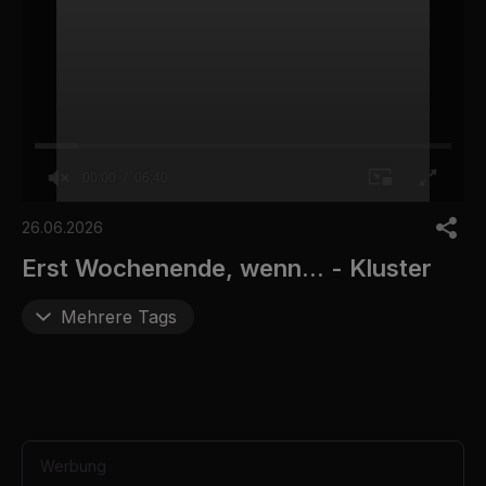
00:00
06:40
0
o
26.06.2026
f
6
Erst Wochenende, wenn... - Kluster
m
i
n
Mehrere Tags
u
t
e
s
,
4
0
s
Werbung
e