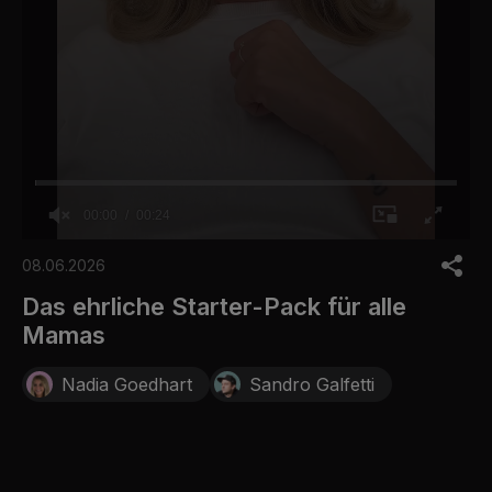
00:00
00:24
0
o
08.06.2026
f
2
Das ehrliche Starter-Pack für alle
4
Mamas
s
e
c
Nadia Goedhart
Sandro Galfetti
o
n
d
s