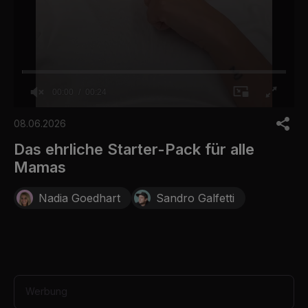
00:00
00:24
0
o
08.06.2026
f
2
Das ehrliche Starter-Pack für alle
4
Mamas
s
e
c
Nadia Goedhart
Sandro Galfetti
o
n
d
s
Werbung