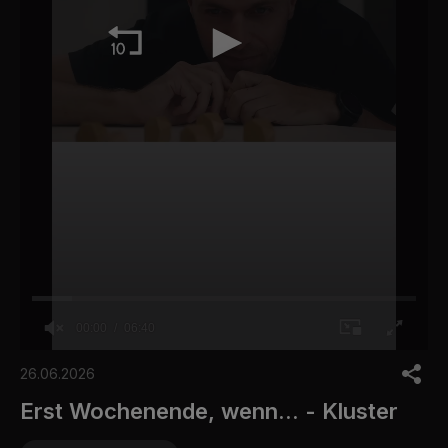
00:00
06:40
0
o
26.06.2026
f
6
Erst Wochenende, wenn... - Kluster
m
i