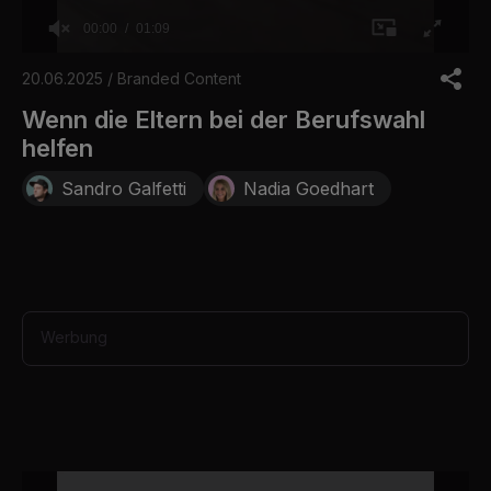
00:00
01:09
0
o
20.06.2025 / Branded Content
f
1
Wenn die Eltern bei der Berufswahl
m
helfen
i
n
u
Sandro Galfetti
Nadia Goedhart
t
e
,
9
s
e
c
o
Werbung
n
d
s