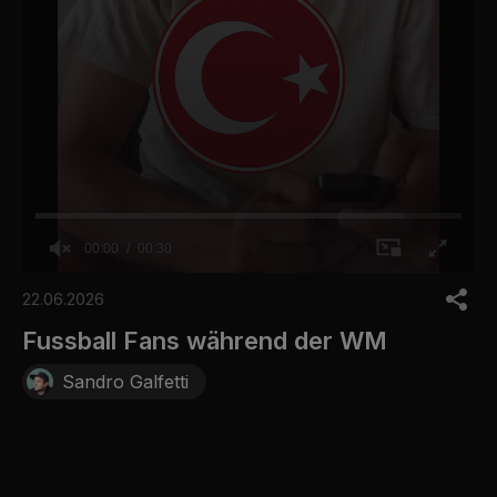
00:00
00:30
0
o
22.06.2026
f
3
Fussball Fans während der WM
0
s
Sandro Galfetti
e
c
o
n
d
s