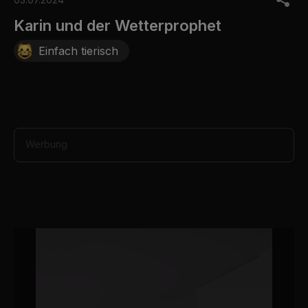
f
1
Karin und der Wetterprophet
m
i
Einfach tierisch
n
u
t
e
,
0
Werbung