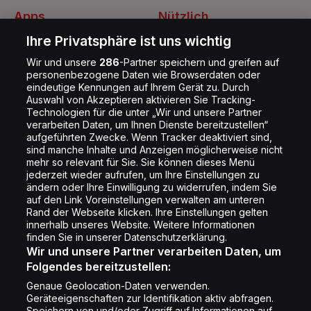
Apps
Nützlich
Energy Radio App
Kontakt
Ihre Privatsphäre ist uns wichtig
Jobs
Wir und unsere
286
-Partner speichern und greifen auf
personenbezogene Daten wie Browserdaten oder
Shop
eindeutige Kennungen auf Ihrem Gerät zu. Durch
Auswahl von Akzeptieren aktivieren Sie Tracking-
Impressum
Technologien für die unter „Wir und unsere Partner
Rechtliches
verarbeiten Daten, um Ihnen Dienste bereitzustellen“
aufgeführten Zwecke. Wenn Tracker deaktiviert sind,
Datenschutz
sind manche Inhalte und Anzeigen möglicherweise nicht
mehr so relevant für Sie. Sie können dieses Menü
Cookie Liste
jederzeit wieder aufrufen, um Ihre Einstellungen zu
Cookie Einstellung
ändern oder Ihre Einwilligung zu widerrufen, indem Sie
auf den Link Voreinstellungen verwalten am unteren
Rand der Webseite klicken. Ihre Einstellungen gelten
innerhalb unseres Website. Weitere Informationen
Folge uns
finden Sie in unserer Datenschutzerklärung.
Wir und unsere Partner verarbeiten Daten, um
Folgendes bereitzustellen:
Genaue Geolocation-Daten verwenden.
Geräteeigenschaften zur Identifikation aktiv abfragen.
Speichern von und/oder Zugriff auf Informationen auf