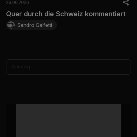
o
29.06.2026
f
3
Quer durch die Schweiz kommentiert
0
s
Sandro Galfetti
e
c
o
n
d
s
Werbung