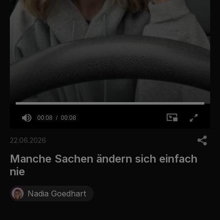
00:08
00:08
0
o
22.06.2026
f
8
Manche Sachen ändern sich einfach
s
nie
e
c
o
Nadia Goedhart
n
d
s