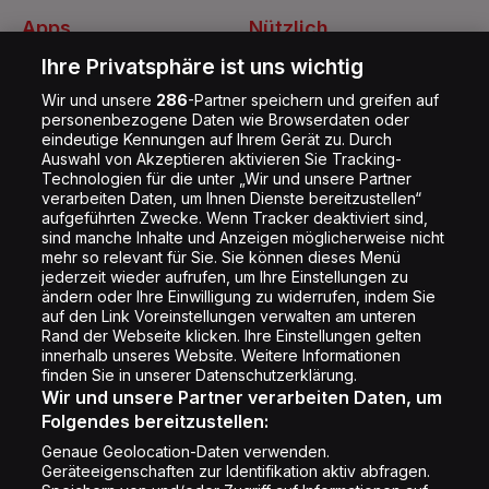
Apps
Nützlich
Energy Radio App
Kontakt
Ihre Privatsphäre ist uns wichtig
Jobs
Wir und unsere
286
-Partner speichern und greifen auf
personenbezogene Daten wie Browserdaten oder
Shop
eindeutige Kennungen auf Ihrem Gerät zu. Durch
Auswahl von Akzeptieren aktivieren Sie Tracking-
Impressum
Technologien für die unter „Wir und unsere Partner
Rechtliches
verarbeiten Daten, um Ihnen Dienste bereitzustellen“
aufgeführten Zwecke. Wenn Tracker deaktiviert sind,
Datenschutz
sind manche Inhalte und Anzeigen möglicherweise nicht
mehr so relevant für Sie. Sie können dieses Menü
Cookie Liste
jederzeit wieder aufrufen, um Ihre Einstellungen zu
Cookie Einstellung
ändern oder Ihre Einwilligung zu widerrufen, indem Sie
auf den Link Voreinstellungen verwalten am unteren
Rand der Webseite klicken. Ihre Einstellungen gelten
innerhalb unseres Website. Weitere Informationen
Folge uns
finden Sie in unserer Datenschutzerklärung.
Wir und unsere Partner verarbeiten Daten, um
Folgendes bereitzustellen:
Genaue Geolocation-Daten verwenden.
Geräteeigenschaften zur Identifikation aktiv abfragen.