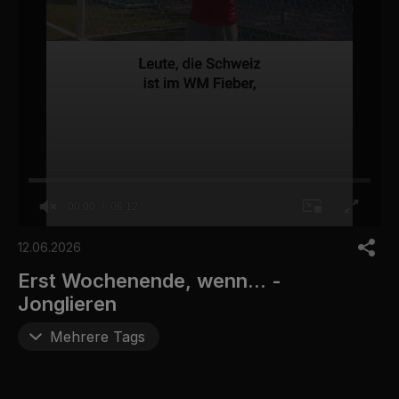
00:00
06:12
0
o
12.06.2026
f
6
Erst Wochenende, wenn... -
m
Jonglieren
i
n
u
Mehrere Tags
t
e
s
,