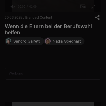
00:00
01:09
0
o
20.06.2025 / Branded Content
f
1
Wenn die Eltern bei der Berufswahl
m
helfen
i
n
u
Sandro Galfetti
Nadia Goedhart
t
e
,
9
s
e
c
o
Werbung
n
d
s