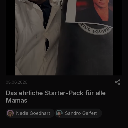
0
o
08.06.2026
f
2
Das ehrliche Starter-Pack für alle
4
Mamas
s
e
c
Nadia Goedhart
Sandro Galfetti
o
n
d
s