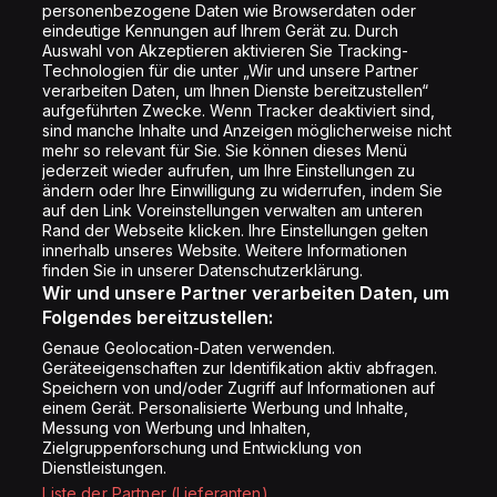
personenbezogene Daten wie Browserdaten oder
Shop
eindeutige Kennungen auf Ihrem Gerät zu. Durch
Auswahl von Akzeptieren aktivieren Sie Tracking-
Impressum
Technologien für die unter „Wir und unsere Partner
Rechtliches
verarbeiten Daten, um Ihnen Dienste bereitzustellen“
aufgeführten Zwecke. Wenn Tracker deaktiviert sind,
Datenschutz
sind manche Inhalte und Anzeigen möglicherweise nicht
mehr so relevant für Sie. Sie können dieses Menü
Cookie Liste
jederzeit wieder aufrufen, um Ihre Einstellungen zu
Cookie Einstellung
ändern oder Ihre Einwilligung zu widerrufen, indem Sie
auf den Link Voreinstellungen verwalten am unteren
Rand der Webseite klicken. Ihre Einstellungen gelten
innerhalb unseres Website. Weitere Informationen
Folge uns
finden Sie in unserer Datenschutzerklärung.
Wir und unsere Partner verarbeiten Daten, um
Folgendes bereitzustellen:
Genaue Geolocation-Daten verwenden.
Geräteeigenschaften zur Identifikation aktiv abfragen.
Speichern von und/oder Zugriff auf Informationen auf
Copyright © Energy 2026
einem Gerät. Personalisierte Werbung und Inhalte,
Messung von Werbung und Inhalten,
Zielgruppenforschung und Entwicklung von
Dienstleistungen.
Liste der Partner (Lieferanten)