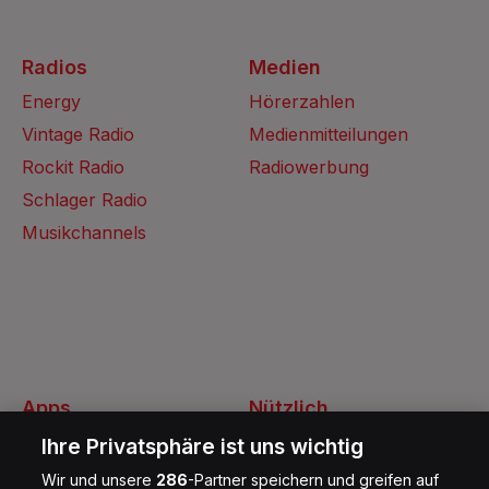
Radios
Medien
Energy
Hörerzahlen
Vintage Radio
Medienmitteilungen
Rockit Radio
Radiowerbung
Schlager Radio
Musikchannels
Apps
Nützlich
Energy Radio App
Kontakt
Ihre Privatsphäre ist uns wichtig
Jobs
Wir und unsere
286
-Partner speichern und greifen auf