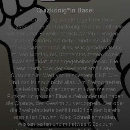
Quizkönig*in Basel
Hast du das Zeug zum Energy Downtown
Quizkönig oder zur Quizkönigin? Dann stell dein
Wissen unter Beweis! Täglich warten 3 Fragen in
nur 20 Sekunden auf dich – rund ums aktuelle
Tagesgeschehen und alles, was gerade wichtig
ist. Von Montag bis Donnerstag treten jeweils
zwei Kandidat*innen gegeneinander an. Die
Gewinnerin oder der Gewinner erhält einen
Gutschein im Wert von mindestens CHF 50.–.
Und das ist noch nicht alles: Am Freitag treffen
die beiden Wochenbesten mit den meisten
Punkten im grossen Final aufeinander und haben
die Chance, den Gewinn zu verdoppeln. Der oder
die Zweitplatzierte behält natürlich den bereits
erspielten Gewinn. Also: Schnell anmelden,
Wissen testen und mit etwas Glück zum