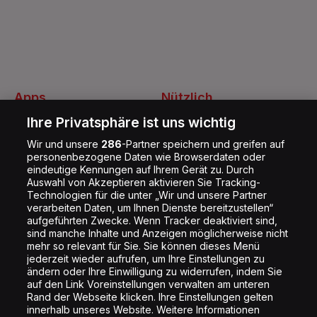
Apps
Nützlich
Energy Radio App
Kontakt
Ihre Privatsphäre ist uns wichtig
Jobs
Wir und unsere
286
-Partner speichern und greifen auf
personenbezogene Daten wie Browserdaten oder
Shop
eindeutige Kennungen auf Ihrem Gerät zu. Durch
Auswahl von Akzeptieren aktivieren Sie Tracking-
Impressum
Technologien für die unter „Wir und unsere Partner
Rechtliches
verarbeiten Daten, um Ihnen Dienste bereitzustellen“
aufgeführten Zwecke. Wenn Tracker deaktiviert sind,
Datenschutz
sind manche Inhalte und Anzeigen möglicherweise nicht
mehr so relevant für Sie. Sie können dieses Menü
Cookie Liste
jederzeit wieder aufrufen, um Ihre Einstellungen zu
Cookie Einstellung
ändern oder Ihre Einwilligung zu widerrufen, indem Sie
auf den Link Voreinstellungen verwalten am unteren
Rand der Webseite klicken. Ihre Einstellungen gelten
innerhalb unseres Website. Weitere Informationen