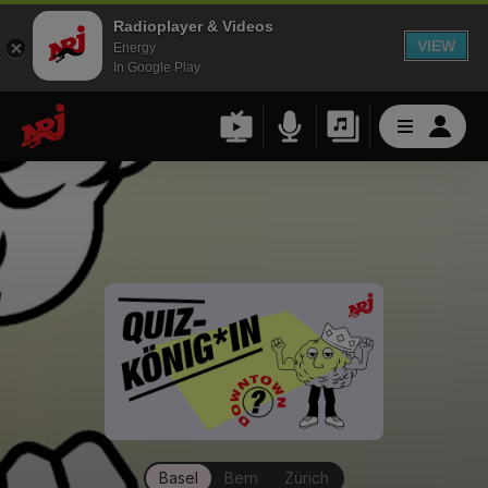
Radioplayer & Videos
VIEW
Energy
In Google Play
Basel
Bern
Zürich