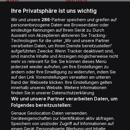
Apps
Nützlich
Energy Radio App
Kontakt
Ihre Privatsphäre ist uns wichtig
Jobs
Wir und unsere
286
-Partner speichern und greifen auf
personenbezogene Daten wie Browserdaten oder
Shop
eindeutige Kennungen auf Ihrem Gerät zu. Durch
Auswahl von Akzeptieren aktivieren Sie Tracking-
Impressum
Technologien für die unter „Wir und unsere Partner
Rechtliches
verarbeiten Daten, um Ihnen Dienste bereitzustellen“
aufgeführten Zwecke. Wenn Tracker deaktiviert sind,
Datenschutz
sind manche Inhalte und Anzeigen möglicherweise nicht
mehr so relevant für Sie. Sie können dieses Menü
Cookie Liste
jederzeit wieder aufrufen, um Ihre Einstellungen zu
Cookie Einstellung
ändern oder Ihre Einwilligung zu widerrufen, indem Sie
auf den Link Voreinstellungen verwalten am unteren
Rand der Webseite klicken. Ihre Einstellungen gelten
innerhalb unseres Website. Weitere Informationen
Folge uns
finden Sie in unserer Datenschutzerklärung.
Wir und unsere Partner verarbeiten Daten, um
Folgendes bereitzustellen:
Genaue Geolocation-Daten verwenden.
Geräteeigenschaften zur Identifikation aktiv abfragen.
Speichern von und/oder Zugriff auf Informationen auf
Copyright © Energy 2026
einem Gerät. Personalisierte Werbung und Inhalte,