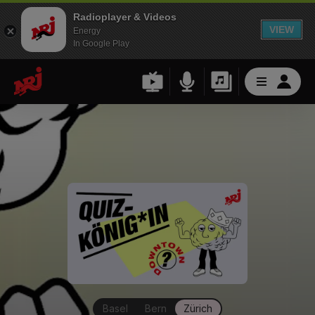
Radioplayer & Videos
VIEW
Energy
In Google Play
Basel
Bern
Zürich