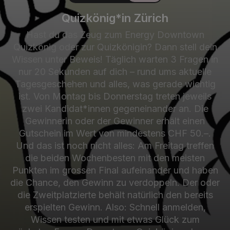
Quizkönig*in Zürich
Hast du das Zeug zum Energy Downtown
Quizkönig oder zur Quizkönigin? Dann stell dein
Wissen unter Beweis! Täglich warten 3 Fragen in
nur 20 Sekunden auf dich – rund ums aktuelle
Tagesgeschehen und alles, was gerade wichtig
ist. Von Montag bis Donnerstag treten jeweils
zwei Kandidat*innen gegeneinander an. Die
Gewinnerin oder der Gewinner erhält einen
Gutschein im Wert von mindestens CHF 50.–.
Und das ist noch nicht alles: Am Freitag treffen
die beiden Wochenbesten mit den meisten
Punkten im grossen Final aufeinander und haben
die Chance, den Gewinn zu verdoppeln. Der oder
die Zweitplatzierte behält natürlich den bereits
erspielten Gewinn. Also: Schnell anmelden,
Wissen testen und mit etwas Glück zum