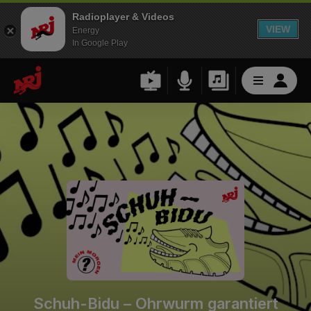
Radioplayer & Videos
VIEW
Energy
In Google Play
Schuh-Bidu – Ohrwurm garantiert