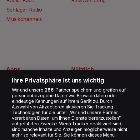
Rockit Radio
Radiowerbung
Schlager Radio
Musikchannels
Apps
Nützlich
Energy Radio App
Kontakt
Ihre Privatsphäre ist uns wichtig
Jobs
Wir und unsere
286
-Partner speichern und greifen auf
personenbezogene Daten wie Browserdaten oder
Shop
eindeutige Kennungen auf Ihrem Gerät zu. Durch
Auswahl von Akzeptieren aktivieren Sie Tracking-
Impressum
Technologien für die unter „Wir und unsere Partner
Rechtliches
verarbeiten Daten, um Ihnen Dienste bereitzustellen“
aufgeführten Zwecke. Wenn Tracker deaktiviert sind,
Datenschutz
sind manche Inhalte und Anzeigen möglicherweise nicht
mehr so relevant für Sie. Sie können dieses Menü
Cookie Liste