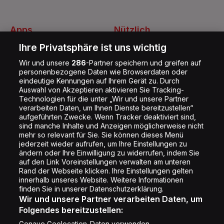
Apps
Nützlich
Energy Radio App
Kontakt
Ihre Privatsphäre ist uns wichtig
Jobs
Wir und unsere
286
-Partner speichern und greifen auf
personenbezogene Daten wie Browserdaten oder
Shop
eindeutige Kennungen auf Ihrem Gerät zu. Durch
Impressum
Auswahl von Akzeptieren aktivieren Sie Tracking-
Technologien für die unter „Wir und unsere Partner
Rechtliches
verarbeiten Daten, um Ihnen Dienste bereitzustellen“
aufgeführten Zwecke. Wenn Tracker deaktiviert sind,
Datenschutz
sind manche Inhalte und Anzeigen möglicherweise nicht
Cookie Liste
mehr so relevant für Sie. Sie können dieses Menü
jederzeit wieder aufrufen, um Ihre Einstellungen zu
Cookie Einstellung
ändern oder Ihre Einwilligung zu widerrufen, indem Sie
auf den Link Voreinstellungen verwalten am unteren
Rand der Webseite klicken. Ihre Einstellungen gelten
innerhalb unseres Website. Weitere Informationen
Folge uns
finden Sie in unserer Datenschutzerklärung.
Wir und unsere Partner verarbeiten Daten, um
Folgendes bereitzustellen:
Genaue Geolocation-Daten verwenden.