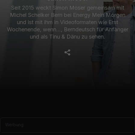
Seit 2015 weckt Simon Moser gemeinsam mit
Michel Schelker Bern bei Energy Mein Morgen
und ist mit ihm in Videoformaten wie Erst
Wochenende, wenn..., Berndeutsch für Anfänger
und als Tinu & Dänu zu sehen.
Werbung