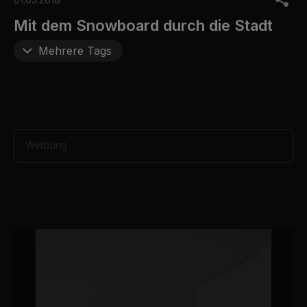
f
2
Mit dem Snowboard durch die Stadt
3
s
Mehrere Tags
e
c
o
n
d
s
Werbung