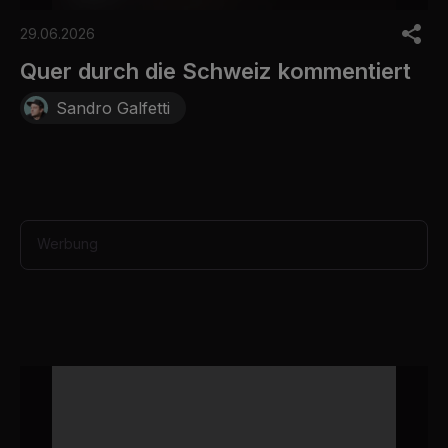
0
o
29.06.2026
f
3
Quer durch die Schweiz kommentiert
0
s
Sandro Galfetti
e
c
o
n
d
s
Werbung