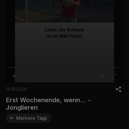
00:00
06:12
0
o
12.06.2026
f
6
Erst Wochenende, wenn... -
m
Jonglieren
i
n
u
Mehrere Tags
t
e