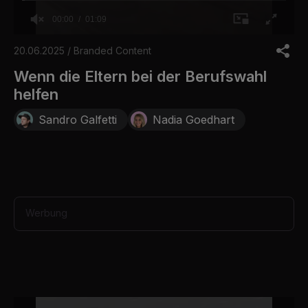
00:00
01:09
0
o
20.06.2025 / Branded Content
f
1
Wenn die Eltern bei der Berufswahl
m
helfen
i
n
u
Sandro Galfetti
Nadia Goedhart
t
e
,
9
s
e
c
o
Werbung
n
d
s