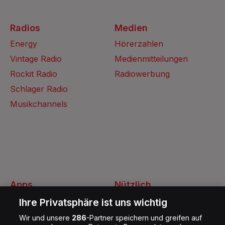
Radios
Medien
Energy
Hörerzahlen
Vintage Radio
Medienmitteilungen
Rockit Radio
Radiowerbung
Schlager Radio
Musikchannels
Apps
Nützlich
Energy Radio App
Kontakt
Ihre Privatsphäre ist uns wichtig
Jobs
Wir und unsere
286
-Partner speichern und greifen auf