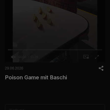
00:00
01:35
0
o
29.06.2026
f
1
Poison Game mit Baschi
m
i
n
u
t
e
,
3
Werbung