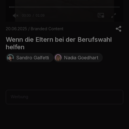
00:00
01:09
0
o
20.06.2025 / Branded Content
f
1
Wenn die Eltern bei der Berufswahl
m
helfen
i
n
u
Sandro Galfetti
Nadia Goedhart
t
e
,
9
s
e
c
o
Werbung
n
d
s