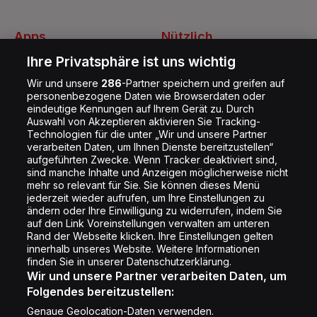
Apps
Nützlich
Energy Radio App
Kontakt
Ihre Privatsphäre ist uns wichtig
Jobs
Wir und unsere
286
-Partner speichern und greifen auf
personenbezogene Daten wie Browserdaten oder
Shop
eindeutige Kennungen auf Ihrem Gerät zu. Durch
Auswahl von Akzeptieren aktivieren Sie Tracking-
Impressum
Technologien für die unter „Wir und unsere Partner
Rechtliches
verarbeiten Daten, um Ihnen Dienste bereitzustellen“
aufgeführten Zwecke. Wenn Tracker deaktiviert sind,
Datenschutz
sind manche Inhalte und Anzeigen möglicherweise nicht
mehr so relevant für Sie. Sie können dieses Menü
Cookie Liste
jederzeit wieder aufrufen, um Ihre Einstellungen zu
Cookie Einstellung
ändern oder Ihre Einwilligung zu widerrufen, indem Sie
auf den Link Voreinstellungen verwalten am unteren
Rand der Webseite klicken. Ihre Einstellungen gelten
innerhalb unseres Website. Weitere Informationen
Folge uns
finden Sie in unserer Datenschutzerklärung.
Wir und unsere Partner verarbeiten Daten, um
Folgendes bereitzustellen:
Genaue Geolocation-Daten verwenden.