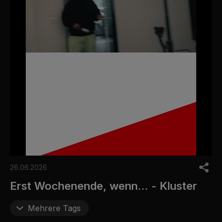
0
o
26.06.2026
f
6
Erst Wochenende, wenn... - Kluster
m
i
n
Mehrere Tags
u