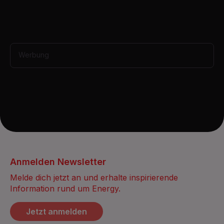
t
e
s
,
4
0
s
Werbung
e
c
o
n
d
s
Anmelden Newsletter
Melde dich jetzt an und erhalte inspirierende
Information rund um Energy.
Jetzt anmelden