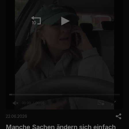
00:00
00:08
0
o
22.06.2026
f
8
Manche Sachen ändern sich einfach