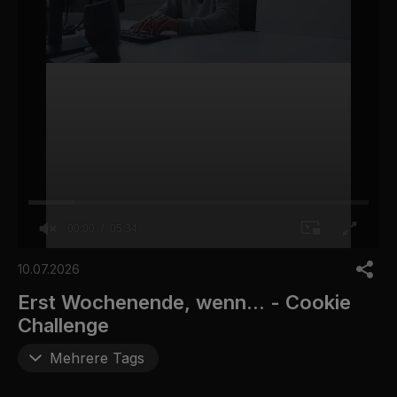
00:00
05:34
0
s
10.07.2026
e
c
Erst Wochenende, wenn... - Cookie
o
Challenge
n
d
s
Mehrere Tags
o
f
5