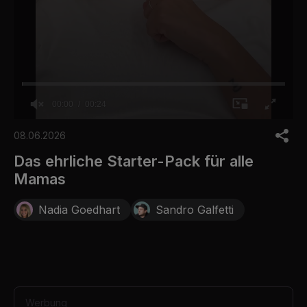
00:00
00:24
0
o
08.06.2026
f
2
Das ehrliche Starter-Pack für alle
4
Mamas
s
e
c
Nadia Goedhart
Sandro Galfetti
o
n
d
s
Werbung