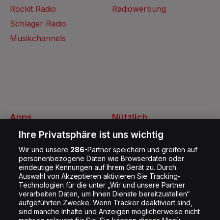
Rockit Radio
Radiowerbung
Schlager Radio
Musikchannels
Apps
Nützlich
Energy Radio App
Kontakt
Ihre Privatsphäre ist uns wichtig
Jobs
Wir und unsere
286
-Partner speichern und greifen auf
personenbezogene Daten wie Browserdaten oder
Shop
eindeutige Kennungen auf Ihrem Gerät zu. Durch
Impressum
Auswahl von Akzeptieren aktivieren Sie Tracking-
Technologien für die unter „Wir und unsere Partner
Rechtliches
verarbeiten Daten, um Ihnen Dienste bereitzustellen“
aufgeführten Zwecke. Wenn Tracker deaktiviert sind,
Datenschutz
sind manche Inhalte und Anzeigen möglicherweise nicht