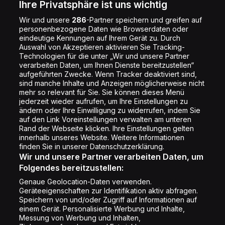
Energy Radio App
Kontakt
Ihre Privatsphäre ist uns wichtig
Jobs
Wir und unsere
286
-Partner speichern und greifen auf
personenbezogene Daten wie Browserdaten oder
Shop
eindeutige Kennungen auf Ihrem Gerät zu. Durch
Impressum
Auswahl von Akzeptieren aktivieren Sie Tracking-
Technologien für die unter „Wir und unsere Partner
Rechtliches
verarbeiten Daten, um Ihnen Dienste bereitzustellen“
aufgeführten Zwecke. Wenn Tracker deaktiviert sind,
Datenschutz
sind manche Inhalte und Anzeigen möglicherweise nicht
Cookie Liste
mehr so relevant für Sie. Sie können dieses Menü
jederzeit wieder aufrufen, um Ihre Einstellungen zu
Cookie Einstellung
ändern oder Ihre Einwilligung zu widerrufen, indem Sie
auf den Link Voreinstellungen verwalten am unteren
Rand der Webseite klicken. Ihre Einstellungen gelten
innerhalb unseres Website. Weitere Informationen
Folge uns
finden Sie in unserer Datenschutzerklärung.
Wir und unsere Partner verarbeiten Daten, um
Folgendes bereitzustellen:
Genaue Geolocation-Daten verwenden.
Geräteeigenschaften zur Identifikation aktiv abfragen.
Speichern von und/oder Zugriff auf Informationen auf
Copyright © Energy 2026
einem Gerät. Personalisierte Werbung und Inhalte,
Messung von Werbung und Inhalten,