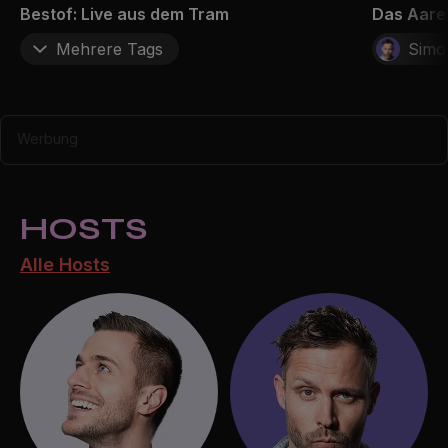
Bestof: Live aus dem Tram
Das Aare
Mehrere Tags
Simo
Werbung
HOSTS
Alle Hosts