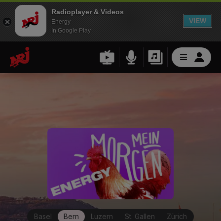
Radioplayer & Videos
VIEW
Energy
In Google Play
Basel
Bern
Luzern
St. Gallen
Zürich