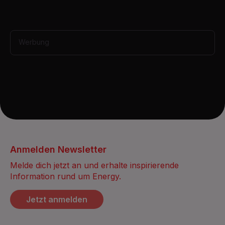
e
c
o
n
d
Werbung
s
Anmelden Newsletter
Melde dich jetzt an und erhalte inspirierende
Information rund um Energy.
Jetzt anmelden