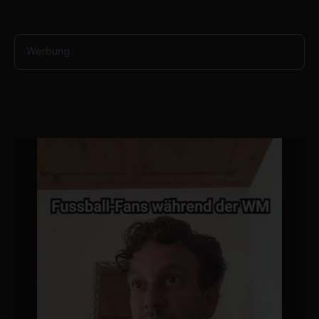
d
s
Werbung