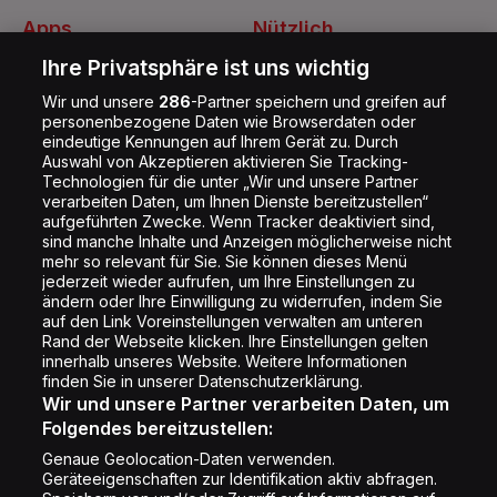
Apps
Nützlich
Energy Radio App
Kontakt
Ihre Privatsphäre ist uns wichtig
Jobs
Wir und unsere
286
-Partner speichern und greifen auf
personenbezogene Daten wie Browserdaten oder
Shop
eindeutige Kennungen auf Ihrem Gerät zu. Durch
Auswahl von Akzeptieren aktivieren Sie Tracking-
Impressum
Technologien für die unter „Wir und unsere Partner
Rechtliches
verarbeiten Daten, um Ihnen Dienste bereitzustellen“
aufgeführten Zwecke. Wenn Tracker deaktiviert sind,
Datenschutz
sind manche Inhalte und Anzeigen möglicherweise nicht
mehr so relevant für Sie. Sie können dieses Menü
Cookie Liste
jederzeit wieder aufrufen, um Ihre Einstellungen zu
Cookie Einstellung
ändern oder Ihre Einwilligung zu widerrufen, indem Sie
auf den Link Voreinstellungen verwalten am unteren
Rand der Webseite klicken. Ihre Einstellungen gelten
innerhalb unseres Website. Weitere Informationen
Folge uns
finden Sie in unserer Datenschutzerklärung.
Wir und unsere Partner verarbeiten Daten, um
Folgendes bereitzustellen:
Genaue Geolocation-Daten verwenden.
Geräteeigenschaften zur Identifikation aktiv abfragen.