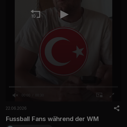
00:00
00:30
0
o
22.06.2026
f
3
Fussball Fans während der WM
0
s