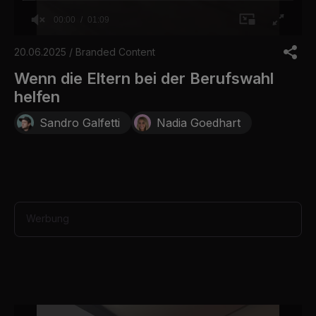
00:00
01:09
0
o
20.06.2025 / Branded Content
f
1
Wenn die Eltern bei der Berufswahl
m
helfen
i
n
u
Sandro Galfetti
Nadia Goedhart
t
e
,
9
s
e
c
o
Werbung
n
d
s