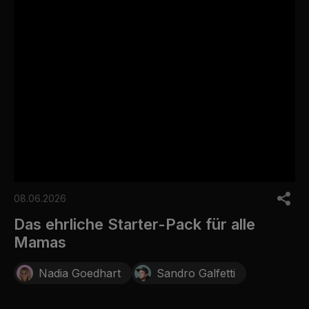
0
s
08.06.2026
e
c
Das ehrliche Starter-Pack für alle
o
Mamas
n
d
s
Nadia Goedhart
Sandro Galfetti
o
f
0
s