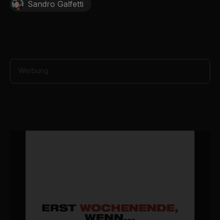
Sandro Galfetti
e
c
o
n
d
s
Werbung