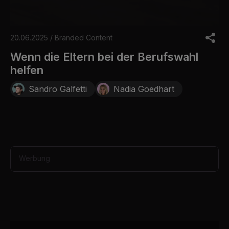
0
s
20.06.2025 / Branded Content
e
c
Wenn die Eltern bei der Berufswahl
o
helfen
n
d
s
Sandro Galfetti
Nadia Goedhart
o
f
1
m
i
n
u
t
Werbung
e
,
9
s
e
c
o
n
d