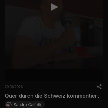
0
s
29.06.2026
e
c
Quer durch die Schweiz kommentiert
o
n
Sandro Galfetti
d