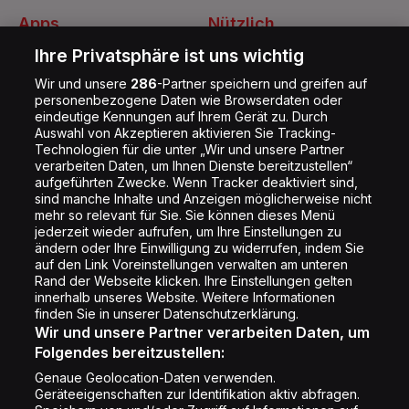
Apps
Nützlich
Energy Radio App
Kontakt
Ihre Privatsphäre ist uns wichtig
Jobs
Wir und unsere
286
-Partner speichern und greifen auf
personenbezogene Daten wie Browserdaten oder
Shop
eindeutige Kennungen auf Ihrem Gerät zu. Durch
Auswahl von Akzeptieren aktivieren Sie Tracking-
Impressum
Technologien für die unter „Wir und unsere Partner
Rechtliches
verarbeiten Daten, um Ihnen Dienste bereitzustellen“
aufgeführten Zwecke. Wenn Tracker deaktiviert sind,
Datenschutz
sind manche Inhalte und Anzeigen möglicherweise nicht
mehr so relevant für Sie. Sie können dieses Menü
Cookie Liste
jederzeit wieder aufrufen, um Ihre Einstellungen zu
Cookie Einstellung
ändern oder Ihre Einwilligung zu widerrufen, indem Sie
auf den Link Voreinstellungen verwalten am unteren
Rand der Webseite klicken. Ihre Einstellungen gelten
innerhalb unseres Website. Weitere Informationen
Folge uns
finden Sie in unserer Datenschutzerklärung.
Wir und unsere Partner verarbeiten Daten, um
Folgendes bereitzustellen:
Genaue Geolocation-Daten verwenden.
Geräteeigenschaften zur Identifikation aktiv abfragen.