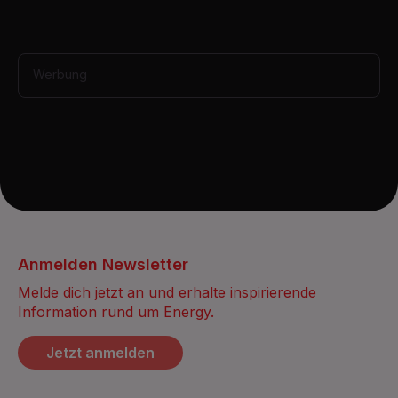
,
1
2
s
e
Werbung
c
o
n
d
s
Anmelden Newsletter
Melde dich jetzt an und erhalte inspirierende
Information rund um Energy.
Jetzt anmelden