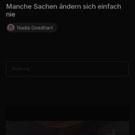
c
Manche Sachen ändern sich einfach
o
nie
n
d
s
Nadia Goedhart
o
f
8
s
e
c
o
n
d
Werbung
s