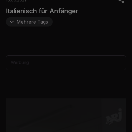
f
5
Italienisch für Anfänger
7
s
Mehrere Tags
e
c
o
n
d
s
Werbung