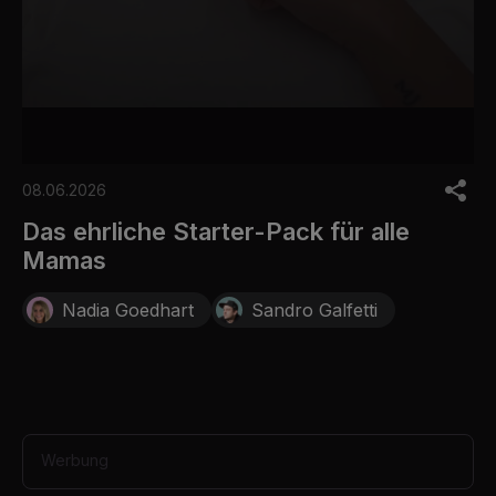
0
s
08.06.2026
e
c
Das ehrliche Starter-Pack für alle
o
Mamas
n
d
s
Nadia Goedhart
Sandro Galfetti
o
f
2
4
s
e
c
o
n
Werbung
d
s