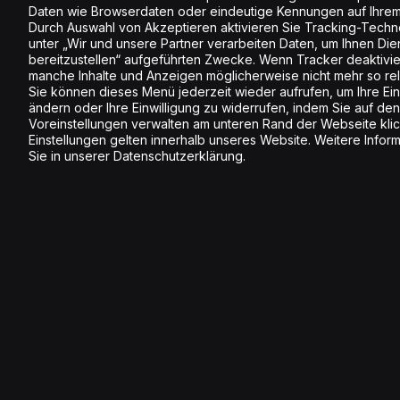
Daten wie Browserdaten oder eindeutige Kennungen auf Ihrem
Durch Auswahl von Akzeptieren aktivieren Sie Tracking-Techno
unter „Wir und unsere Partner verarbeiten Daten, um Ihnen Die
bereitzustellen“ aufgeführten Zwecke. Wenn Tracker deaktivier
manche Inhalte und Anzeigen möglicherweise nicht mehr so rele
Sie können dieses Menü jederzeit wieder aufrufen, um Ihre Ein
ändern oder Ihre Einwilligung zu widerrufen, indem Sie auf den
Voreinstellungen verwalten am unteren Rand der Webseite klic
Einstellungen gelten innerhalb unseres Website. Weitere Infor
Sie in unserer Datenschutzerklärung.
Anmelden Newsletter
Melde dich jetzt an und erhalte inspirierende
Information rund um Energy.