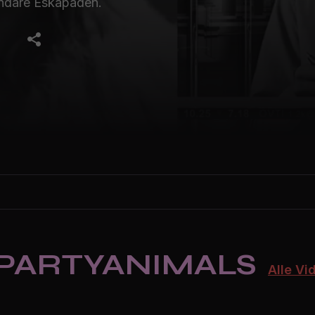
ndäre Eskapaden.
 PARTYANIMALS
Alle Vi