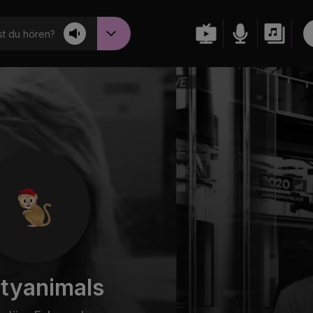
t du hören?
tyanimals