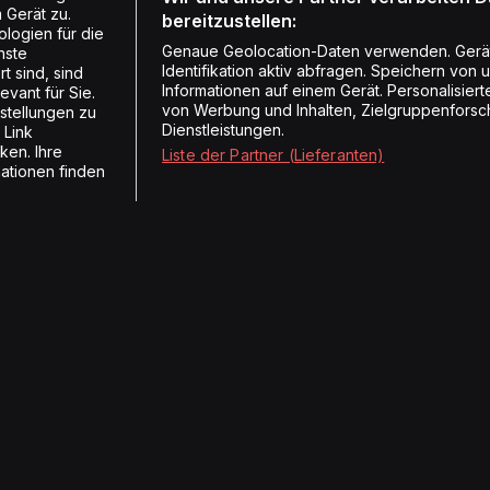
 Gerät zu.
bereitzustellen:
logien für die
Genaue Geolocation-Daten verwenden. Gerä
nste
Identifikation aktiv abfragen. Speichern von 
t sind, sind
Informationen auf einem Gerät. Personalisie
vant für Sie.
von Werbung und Inhalten, Zielgruppenforsc
stellungen zu
Dienstleistungen.
 Link
ken. Ihre
Liste der Partner (Lieferanten)
mationen finden
Radios
Medien
Energy
Hörerzahlen
Vintage Radio
Medienmitteilungen