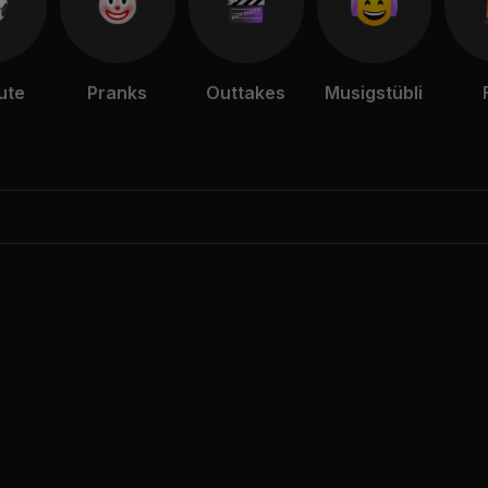
ute
Pranks
Outtakes
Musigstübli