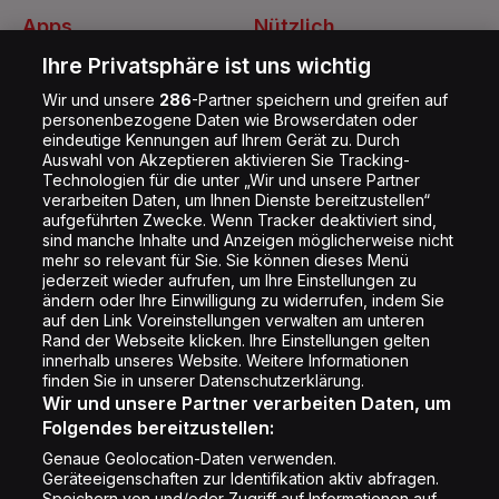
Apps
Nützlich
Energy Radio App
Kontakt
Ihre Privatsphäre ist uns wichtig
Jobs
Wir und unsere
286
-Partner speichern und greifen auf
personenbezogene Daten wie Browserdaten oder
Shop
eindeutige Kennungen auf Ihrem Gerät zu. Durch
Auswahl von Akzeptieren aktivieren Sie Tracking-
Impressum
Technologien für die unter „Wir und unsere Partner
Rechtliches
verarbeiten Daten, um Ihnen Dienste bereitzustellen“
aufgeführten Zwecke. Wenn Tracker deaktiviert sind,
Datenschutz
sind manche Inhalte und Anzeigen möglicherweise nicht
mehr so relevant für Sie. Sie können dieses Menü
Cookie Liste
jederzeit wieder aufrufen, um Ihre Einstellungen zu
Cookie Einstellung
ändern oder Ihre Einwilligung zu widerrufen, indem Sie
auf den Link Voreinstellungen verwalten am unteren
Rand der Webseite klicken. Ihre Einstellungen gelten
innerhalb unseres Website. Weitere Informationen
Folge uns
finden Sie in unserer Datenschutzerklärung.
Wir und unsere Partner verarbeiten Daten, um
Folgendes bereitzustellen:
Genaue Geolocation-Daten verwenden.
Geräteeigenschaften zur Identifikation aktiv abfragen.
Speichern von und/oder Zugriff auf Informationen auf