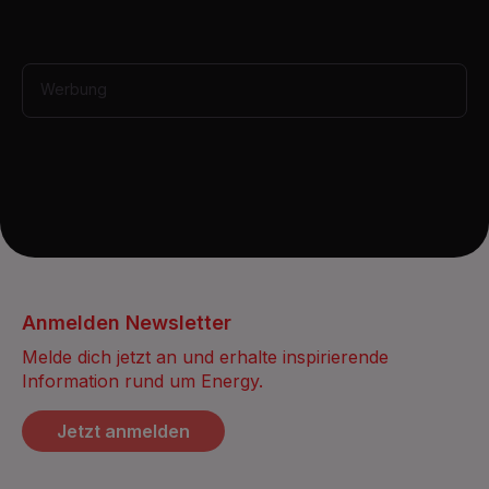
,
1
2
s
e
Werbung
c
o
n
d
s
Anmelden Newsletter
Melde dich jetzt an und erhalte inspirierende
Information rund um Energy.
Jetzt anmelden