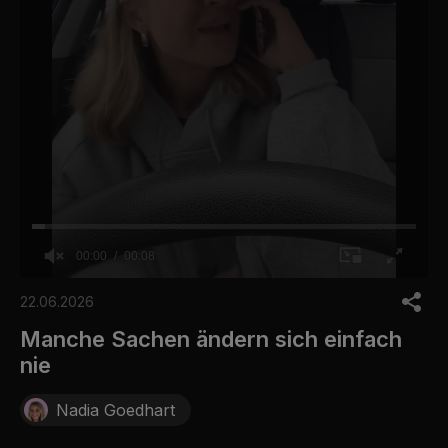
00:00
00:08
0
o
22.06.2026
f
8
Manche Sachen ändern sich einfach
s
nie
e
c
o
Nadia Goedhart
n
d
s