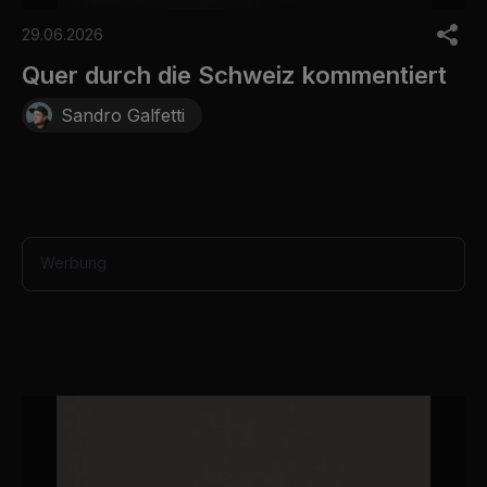
0
o
29.06.2026
f
3
Quer durch die Schweiz kommentiert
0
s
Sandro Galfetti
e
c
o
n
d
s
Werbung