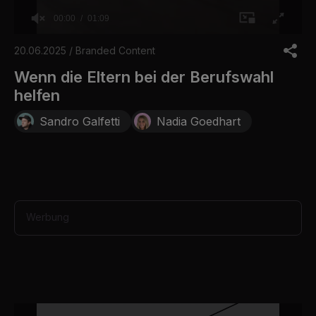
00:00
01:09
0
s
20.06.2025 / Branded Content
e
c
Wenn die Eltern bei der Berufswahl
o
helfen
n
d
s
Sandro Galfetti
Nadia Goedhart
o
f
1
m
i
n
u
t
Werbung
e
,
9
s
e
c
o
n
d