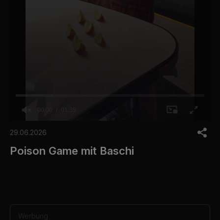
00:00
01:35
0
s
29.06.2026
e
c
Poison Game mit Baschi
o
n
d
s
o
f
1
m
Werbung
i