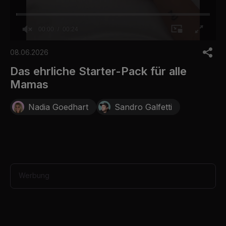
00:00
00:24
0
o
08.06.2026
f
2
Das ehrliche Starter-Pack für alle
4
Mamas
s
e
c
Nadia Goedhart
Sandro Galfetti
o
n
d
s
Werbung