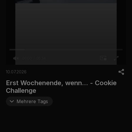
00:00
05:34
0
o
10.07.2026
f
5
Erst Wochenende, wenn... - Cookie
m
Challenge
i
n
u
Mehrere Tags
t
e
s
,
3
4