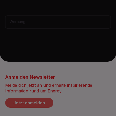
,
1
2
s
e
Werbung
c
o
n
d
s
Anmelden Newsletter
Melde dich jetzt an und erhalte inspirierende
Information rund um Energy.
Jetzt anmelden