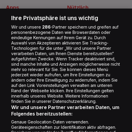
Apps
Nützlich
Energy Radio App
Kontakt
Ihre Privatsphäre ist uns wichtig
Jobs
Wir und unsere
286
-Partner speichern und greifen auf
personenbezogene Daten wie Browserdaten oder
Shop
eindeutige Kennungen auf Ihrem Gerät zu. Durch
Auswahl von Akzeptieren aktivieren Sie Tracking-
Impressum
Technologien für die unter „Wir und unsere Partner
Rechtliches
verarbeiten Daten, um Ihnen Dienste bereitzustellen“
aufgeführten Zwecke. Wenn Tracker deaktiviert sind,
Datenschutz
sind manche Inhalte und Anzeigen möglicherweise nicht
mehr so relevant für Sie. Sie können dieses Menü
Cookie Liste
jederzeit wieder aufrufen, um Ihre Einstellungen zu
Cookie Einstellung
ändern oder Ihre Einwilligung zu widerrufen, indem Sie
auf den Link Voreinstellungen verwalten am unteren
Rand der Webseite klicken. Ihre Einstellungen gelten
innerhalb unseres Website. Weitere Informationen
Folge uns
finden Sie in unserer Datenschutzerklärung.
Wir und unsere Partner verarbeiten Daten, um
Folgendes bereitzustellen:
Genaue Geolocation-Daten verwenden.
Geräteeigenschaften zur Identifikation aktiv abfragen.