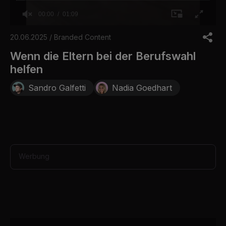
00:00
01:09
0
o
20.06.2025 / Branded Content
f
1
Wenn die Eltern bei der Berufswahl
m
helfen
i
n
u
Sandro Galfetti
Nadia Goedhart
t
e
,
9
s
e
c
o
Werbung
n
d
s