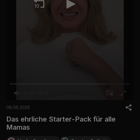
00:00
00:24
0
o
08.06.2026
f
2
Das ehrliche Starter-Pack für alle
4
Mamas
s
e
c