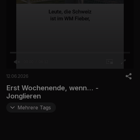
00:00
06:12
0
s
12.06.2026
e
c
Erst Wochenende, wenn... -
o
Jonglieren
n
d
s
Mehrere Tags
o
f
6
m
i
n