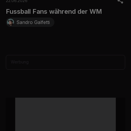
o
22.06.2026
f
3
Fussball Fans während der WM
0
s
Sandro Galfetti
e
c
o
n
d
s
Werbung