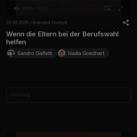
00:00
01:09
0
o
20.06.2025 / Branded Content
f
1
Wenn die Eltern bei der Berufswahl
m
helfen
i
n
u
Sandro Galfetti
Nadia Goedhart
t
e
,
9
s
e
c
o
Werbung
n
d
s