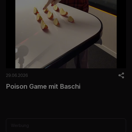
0
o
29.06.2026
f
1
Poison Game mit Baschi
m
i
n
u
t
e
,
3
Werbung
5
s