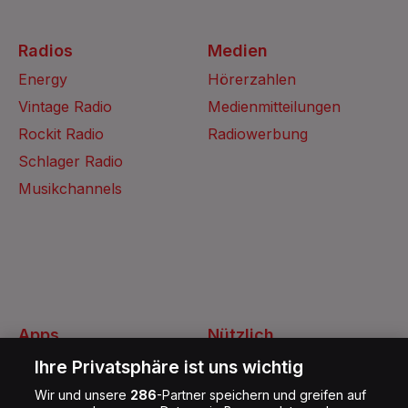
Radios
Medien
Energy
Hörerzahlen
Vintage Radio
Medienmitteilungen
Rockit Radio
Radiowerbung
Schlager Radio
Musikchannels
Apps
Nützlich
Energy Radio App
Kontakt
Ihre Privatsphäre ist uns wichtig
Jobs
Wir und unsere
286
-Partner speichern und greifen auf