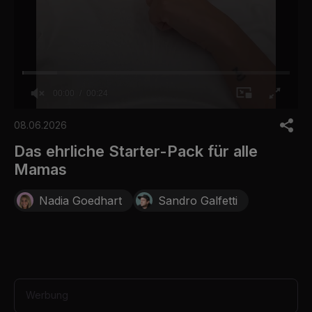
00:00
00:24
0
o
08.06.2026
f
2
Das ehrliche Starter-Pack für alle
4
Mamas
s
e
c
Nadia Goedhart
Sandro Galfetti
o
n
d
s
Werbung