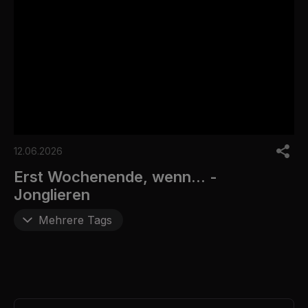
0
s
12.06.2026
e
c
Erst Wochenende, wenn... -
o
Jonglieren
n
d
s
Mehrere Tags
o
f
0
s
e
c
o
n