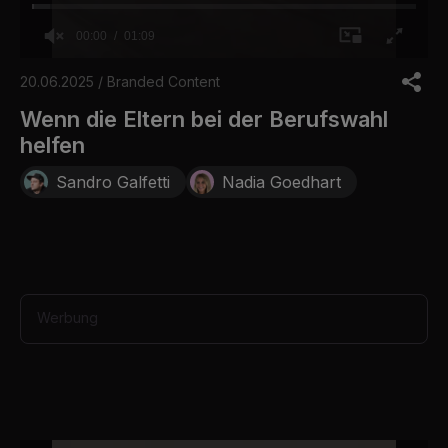
00:00
01:09
0
o
20.06.2025 / Branded Content
f
1
Wenn die Eltern bei der Berufswahl
m
helfen
i
n
u
Sandro Galfetti
Nadia Goedhart
t
e
,
9
s
e
c
o
Werbung
n
d
s