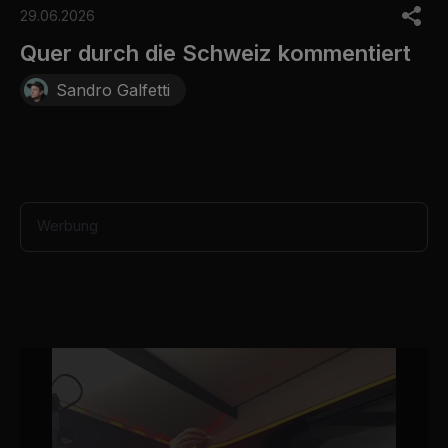
o
29.06.2026
f
3
Quer durch die Schweiz kommentiert
0
s
Sandro Galfetti
e
c
o
n
d
s
Werbung