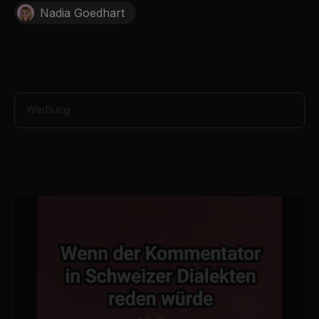
o
Nadia Goedhart
n
d
s
Werbung