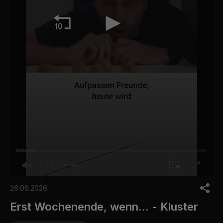
00:00
06:40
0
o
26.06.2026
f
6
Erst Wochenende, wenn... - Kluster
m
i