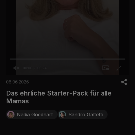
00:00
00:24
0
s
08.06.2026
e
c
Das ehrliche Starter-Pack für alle
o
Mamas
n
d
s
Nadia Goedhart
Sandro Galfetti
o
f
2
4
s