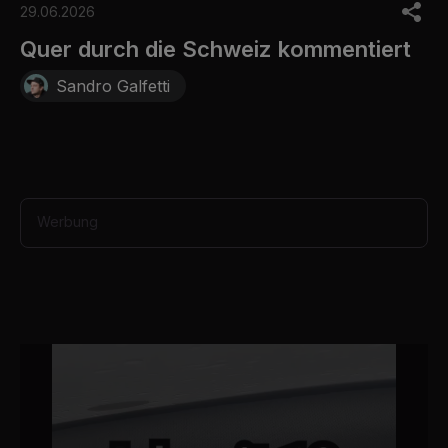
o
29.06.2026
f
3
Quer durch die Schweiz kommentiert
0
s
Sandro Galfetti
e
c
o
n
d
s
Werbung