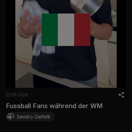
0
o
22.06.2026
f
3
Fussball Fans während der WM
0
s
Sandro Galfetti
e
c
o