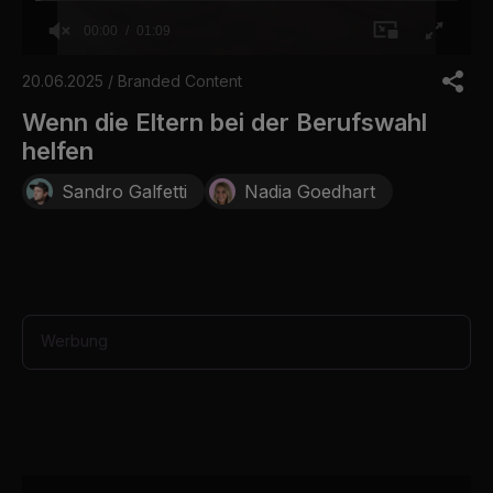
00:00
01:09
0
o
20.06.2025 / Branded Content
f
1
Wenn die Eltern bei der Berufswahl
m
helfen
i
n
u
Sandro Galfetti
Nadia Goedhart
t
e
,
9
s
e
c
o
Werbung
n
d
s