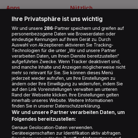
Apps
Nützlich
Energy Radio App
Kontakt
Ihre Privatsphäre ist uns wichtig
Jobs
Wir und unsere
286
-Partner speichern und greifen auf
personenbezogene Daten wie Browserdaten oder
Shop
eindeutige Kennungen auf Ihrem Gerät zu. Durch
Auswahl von Akzeptieren aktivieren Sie Tracking-
Impressum
Technologien für die unter „Wir und unsere Partner
Rechtliches
verarbeiten Daten, um Ihnen Dienste bereitzustellen“
aufgeführten Zwecke. Wenn Tracker deaktiviert sind,
Datenschutz
sind manche Inhalte und Anzeigen möglicherweise nicht
mehr so relevant für Sie. Sie können dieses Menü
Cookie Liste
jederzeit wieder aufrufen, um Ihre Einstellungen zu
Cookie Einstellung
ändern oder Ihre Einwilligung zu widerrufen, indem Sie
auf den Link Voreinstellungen verwalten am unteren
Rand der Webseite klicken. Ihre Einstellungen gelten
innerhalb unseres Website. Weitere Informationen
Folge uns
finden Sie in unserer Datenschutzerklärung.
Wir und unsere Partner verarbeiten Daten, um
Folgendes bereitzustellen:
Genaue Geolocation-Daten verwenden.
Geräteeigenschaften zur Identifikation aktiv abfragen.