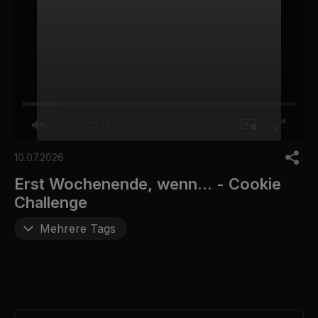
00:00
05:34
0
o
10.07.2026
f
5
Erst Wochenende, wenn... - Cookie
m
Challenge
i
n
u
Mehrere Tags
t
e
s
,
3
4
s
e