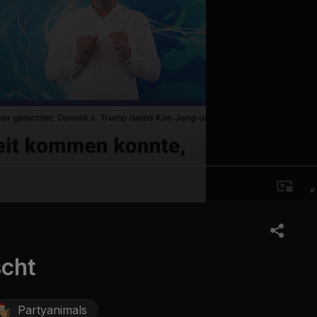
scht
Partyanimals