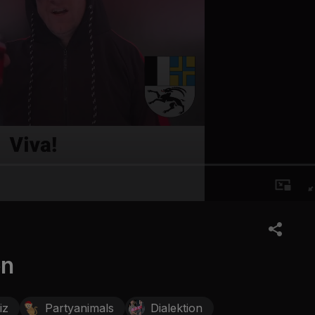
en
iz
Partyanimals
Dialektion