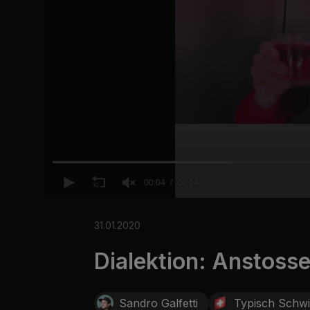
00:04
00:14
0
o
f
31.01.2020
1
4
Dialektion: Anstoss
s
e
c
o
n
Sandro Galfetti
Typisch Schwi