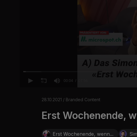
00:04
07:56
0
o
f
28.10.2021 / Branded Content
7
m
Erst Wochenende, we
i
n
u
t
e
Erst Wochenende, wenn...
Si