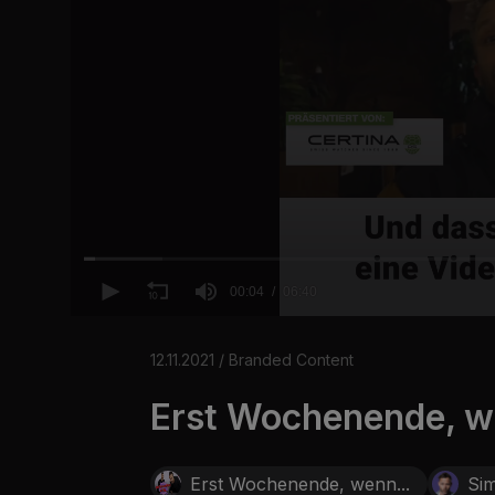
00:04
06:40
0
o
f
12.11.2021 / Branded Content
6
m
Erst Wochenende, w
i
n
u
t
e
Erst Wochenende, wenn...
Si