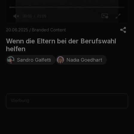
00:00
01:09
0
o
20.06.2025 / Branded Content
f
1
Wenn die Eltern bei der Berufswahl
m
helfen
i
n
u
Sandro Galfetti
Nadia Goedhart
t
e
,
9
s
e
c
o
Werbung
n
d
s