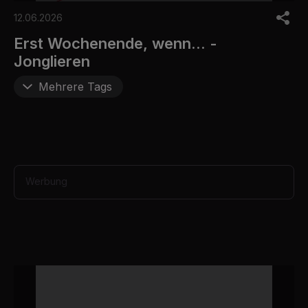
0
o
12.06.2026
f
6
Erst Wochenende, wenn... -
m
Jonglieren
i
n
u
Mehrere Tags
t
e
s
,
1
2
s
e
Werbung
c
o
n
d
s