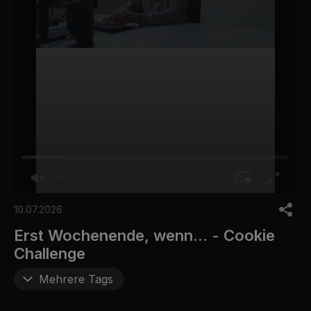
00:00
05:34
0
o
10.07.2026
f
5
Erst Wochenende, wenn... - Cookie
m
Challenge
i
n
u
Mehrere Tags
t
e
s