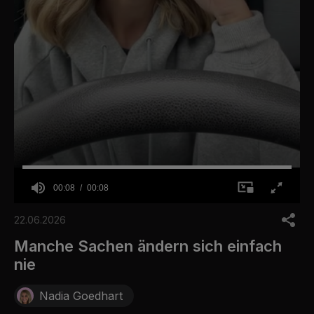
00:08
00:08
0
o
22.06.2026
f
8
Manche Sachen ändern sich einfach
s
nie
e
c
o
Nadia Goedhart
n
d