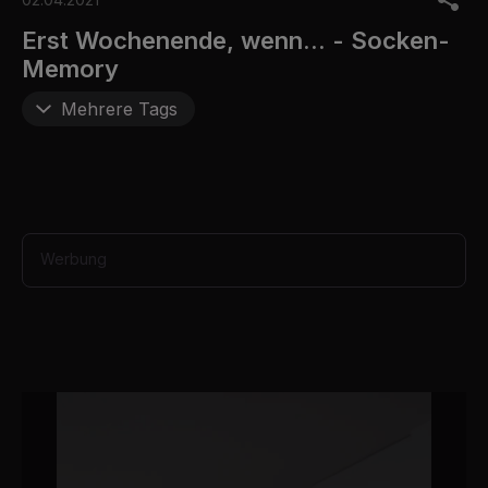
f
7
Erst Wochenende, wenn... - Socken-
m
Memory
i
n
u
Mehrere Tags
t
e
s
,
1
2
s
e
Werbung
c
o
n
d
s