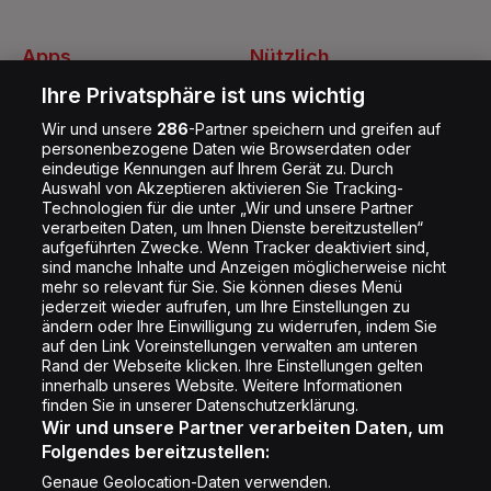
Apps
Nützlich
Energy Radio App
Kontakt
Ihre Privatsphäre ist uns wichtig
Jobs
Wir und unsere
286
-Partner speichern und greifen auf
personenbezogene Daten wie Browserdaten oder
Shop
eindeutige Kennungen auf Ihrem Gerät zu. Durch
Auswahl von Akzeptieren aktivieren Sie Tracking-
Impressum
Technologien für die unter „Wir und unsere Partner
Rechtliches
verarbeiten Daten, um Ihnen Dienste bereitzustellen“
aufgeführten Zwecke. Wenn Tracker deaktiviert sind,
Datenschutz
sind manche Inhalte und Anzeigen möglicherweise nicht
mehr so relevant für Sie. Sie können dieses Menü
Cookie Liste
jederzeit wieder aufrufen, um Ihre Einstellungen zu
Cookie Einstellung
ändern oder Ihre Einwilligung zu widerrufen, indem Sie
auf den Link Voreinstellungen verwalten am unteren
Rand der Webseite klicken. Ihre Einstellungen gelten
innerhalb unseres Website. Weitere Informationen
Folge uns
finden Sie in unserer Datenschutzerklärung.
Wir und unsere Partner verarbeiten Daten, um
Folgendes bereitzustellen:
Genaue Geolocation-Daten verwenden.