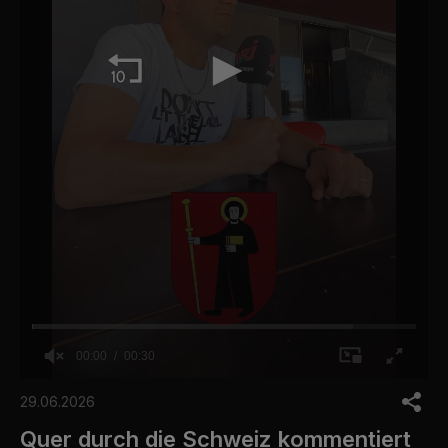
00:00
00:30
0
o
29.06.2026
f
3
Quer durch die Schweiz kommentiert