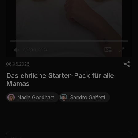
00:00
00:24
0
o
08.06.2026
f
2
Das ehrliche Starter-Pack für alle
4
Mamas
s
e
c
Nadia Goedhart
Sandro Galfetti
o
n
d
s