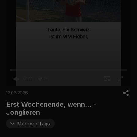
00:00
06:12
0
o
12.06.2026
f
6
Erst Wochenende, wenn... -
m
Jonglieren
i
n
u
Mehrere Tags
t
e
s