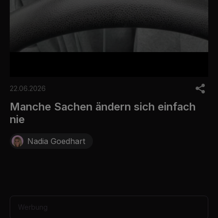
00:08
00:08
0
o
22.06.2026
f
8
Manche Sachen ändern sich einfach
s
nie
e
c
o
Nadia Goedhart
n
d
s
Werbung