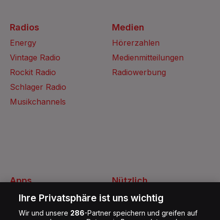
Radios
Medien
Energy
Hörerzahlen
Vintage Radio
Medienmitteilungen
Rockit Radio
Radiowerbung
Schlager Radio
Musikchannels
Apps
Nützlich
Energy Radio App
Kontakt
Ihre Privatsphäre ist uns wichtig
Jobs
Wir und unsere
286
-Partner speichern und greifen auf