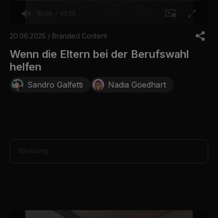
00:00
01:09
0
o
20.06.2025 / Branded Content
f
1
Wenn die Eltern bei der Berufswahl
m
helfen
i
n
u
Sandro Galfetti
Nadia Goedhart
t
e
,
9
s
e
c
o
Werbung
n
d
s