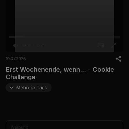
00:00
05:34
0
o
10.07.2026
f
5
Erst Wochenende, wenn... - Cookie
m
Challenge
i
n
u
Mehrere Tags
t
e
s
,
3
4
s
e
Werbung
c