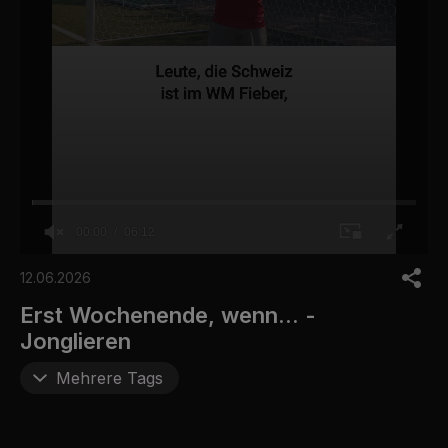
00:00
06:12
0
o
12.06.2026
f
6
Erst Wochenende, wenn... -
m
Jonglieren
i
n
u
Mehrere Tags
t
e
s
,