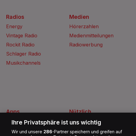
Radios
Medien
Energy
Hörerzahlen
Vintage Radio
Medienmitteilungen
Rockit Radio
Radiowerbung
Schlager Radio
Musikchannels
Apps
Nützlich
Energy Radio App
Kontakt
Ihre Privatsphäre ist uns wichtig
Jobs
Wir und unsere
286
-Partner speichern und greifen auf