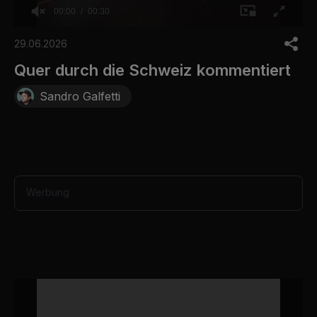
00:00
00:30
0
o
29.06.2026
f
3
Quer durch die Schweiz kommentiert
0
s
Sandro Galfetti
e
c
o
n
d
s
Werbung