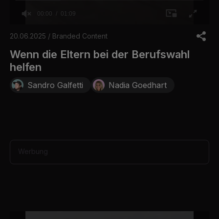
00:00
01:09
0
o
20.06.2025 / Branded Content
f
1
Wenn die Eltern bei der Berufswahl
m
helfen
i
n
u
Sandro Galfetti
Nadia Goedhart
t
e
,
9
s
e
c
o
Werbung
n
d
s