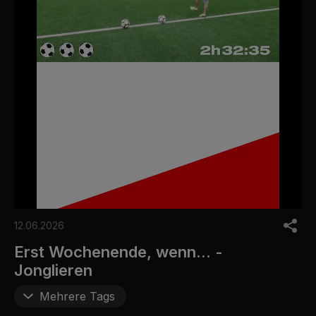
0
o
12.06.2026
f
6
Erst Wochenende, wenn... -
m
Jonglieren
i
n
u
Mehrere Tags
t
e