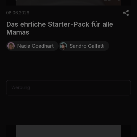
0
o
08.06.2026
f
2
Das ehrliche Starter-Pack für alle
4
Mamas
s
e
c
Nadia Goedhart
Sandro Galfetti
o
n
d
s
Werbung