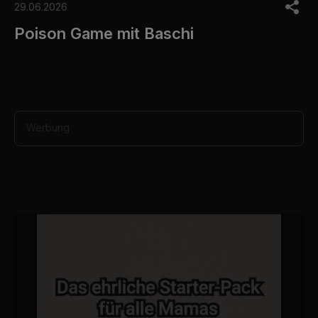
o
29.06.2026
f
1
Poison Game mit Baschi
m
i
n
u
t
e
,
3
Werbung
5
s
e
c
o
n
d
s