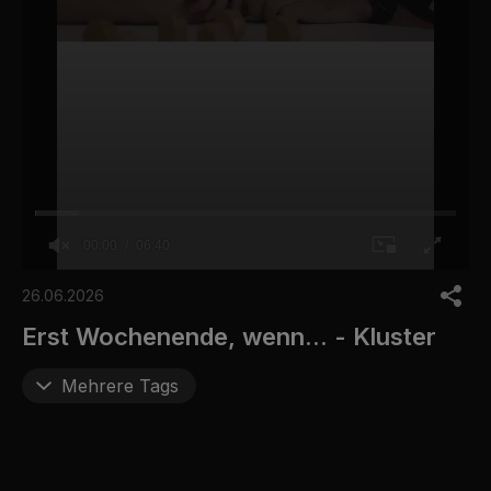
00:00
06:40
0
o
26.06.2026
f
6
Erst Wochenende, wenn... - Kluster
m
i
n
Mehrere Tags
u
t
e
s
,
4