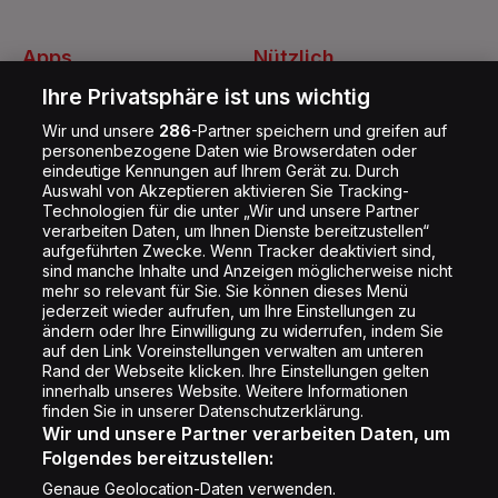
Apps
Nützlich
Energy Radio App
Kontakt
Ihre Privatsphäre ist uns wichtig
Jobs
Wir und unsere
286
-Partner speichern und greifen auf
personenbezogene Daten wie Browserdaten oder
Shop
eindeutige Kennungen auf Ihrem Gerät zu. Durch
Auswahl von Akzeptieren aktivieren Sie Tracking-
Impressum
Technologien für die unter „Wir und unsere Partner
Rechtliches
verarbeiten Daten, um Ihnen Dienste bereitzustellen“
aufgeführten Zwecke. Wenn Tracker deaktiviert sind,
Datenschutz
sind manche Inhalte und Anzeigen möglicherweise nicht
mehr so relevant für Sie. Sie können dieses Menü
Cookie Liste
jederzeit wieder aufrufen, um Ihre Einstellungen zu
Cookie Einstellung
ändern oder Ihre Einwilligung zu widerrufen, indem Sie
auf den Link Voreinstellungen verwalten am unteren
Rand der Webseite klicken. Ihre Einstellungen gelten
innerhalb unseres Website. Weitere Informationen
Folge uns
finden Sie in unserer Datenschutzerklärung.
Wir und unsere Partner verarbeiten Daten, um
Folgendes bereitzustellen:
Genaue Geolocation-Daten verwenden.