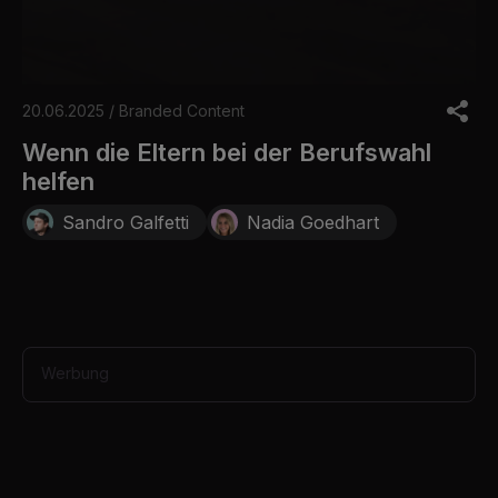
0
s
20.06.2025 / Branded Content
e
c
Wenn die Eltern bei der Berufswahl
o
helfen
n
d
s
Sandro Galfetti
Nadia Goedhart
o
f
1
m
i
n
u
t
Werbung
e
,
9
s
e
c
o