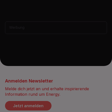
s
,
1
2
s
e
Werbung
c
o
n
d
s
Anmelden Newsletter
Melde dich jetzt an und erhalte inspirierende
Information rund um Energy.
Jetzt anmelden