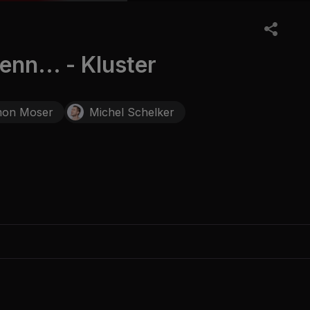
nn... - Kluster
mon Moser
Michel Schelker