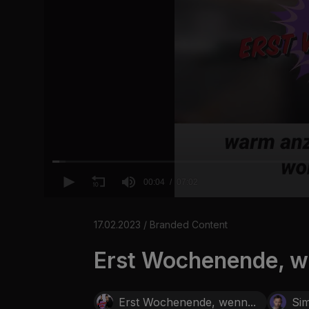
00:04
07:02
0
o
f
17.02.2023 / Branded Content
7
m
Erst Wochenende, we
i
n
u
t
e
Erst Wochenende, wenn...
Si