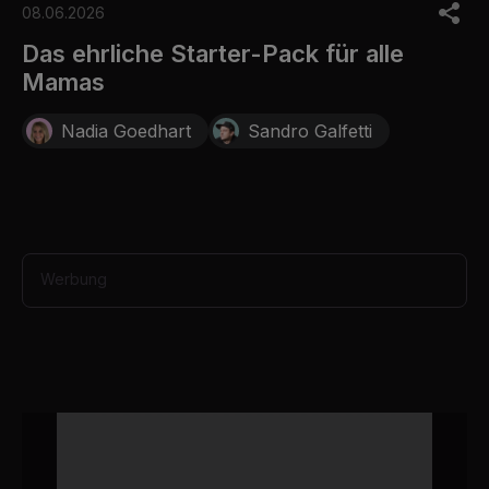
o
08.06.2026
f
2
Das ehrliche Starter-Pack für alle
4
Mamas
s
e
c
Nadia Goedhart
Sandro Galfetti
o
n
d
s
Werbung