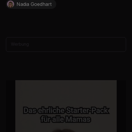
o
Nadia Goedhart
n
d
s
Werbung