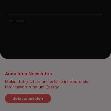
u
t
e
,
3
Werbung
5
s
e
c
o
n
d
s
Anmelden Newsletter
Melde dich jetzt an und erhalte inspirierende
Information rund um Energy.
Jetzt anmelden