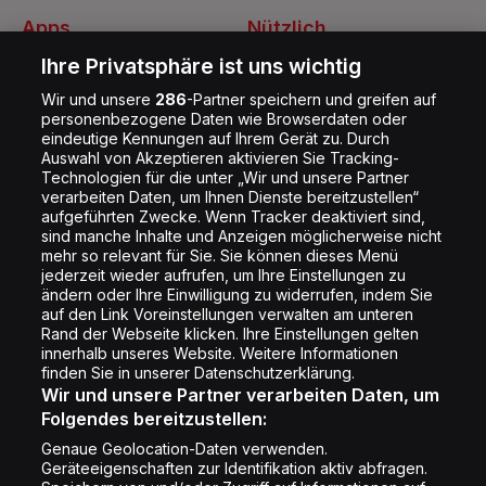
Apps
Nützlich
Energy Radio App
Kontakt
Ihre Privatsphäre ist uns wichtig
Jobs
Wir und unsere
286
-Partner speichern und greifen auf
personenbezogene Daten wie Browserdaten oder
Shop
eindeutige Kennungen auf Ihrem Gerät zu. Durch
Auswahl von Akzeptieren aktivieren Sie Tracking-
Impressum
Technologien für die unter „Wir und unsere Partner
Rechtliches
verarbeiten Daten, um Ihnen Dienste bereitzustellen“
aufgeführten Zwecke. Wenn Tracker deaktiviert sind,
Datenschutz
sind manche Inhalte und Anzeigen möglicherweise nicht
mehr so relevant für Sie. Sie können dieses Menü
Cookie Liste
jederzeit wieder aufrufen, um Ihre Einstellungen zu
Cookie Einstellung
ändern oder Ihre Einwilligung zu widerrufen, indem Sie
auf den Link Voreinstellungen verwalten am unteren
Rand der Webseite klicken. Ihre Einstellungen gelten
innerhalb unseres Website. Weitere Informationen
Folge uns
finden Sie in unserer Datenschutzerklärung.
Wir und unsere Partner verarbeiten Daten, um
Folgendes bereitzustellen:
Genaue Geolocation-Daten verwenden.
Geräteeigenschaften zur Identifikation aktiv abfragen.