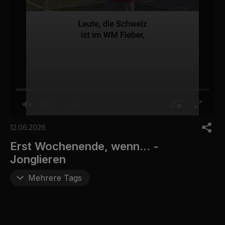
00:00
06:12
0
o
12.06.2026
f
6
Erst Wochenende, wenn... -
m
Jonglieren
i
n
u
Mehrere Tags
t
e
s
,
1
2