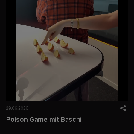
0
o
29.06.2026
f
1
Poison Game mit Baschi
m
i
n