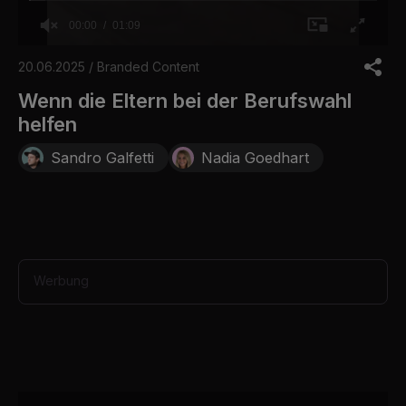
00:00
01:09
0
o
20.06.2025 / Branded Content
f
1
Wenn die Eltern bei der Berufswahl
m
helfen
i
n
u
Sandro Galfetti
Nadia Goedhart
t
e
,
9
s
e
c
o
Werbung
n
d
s