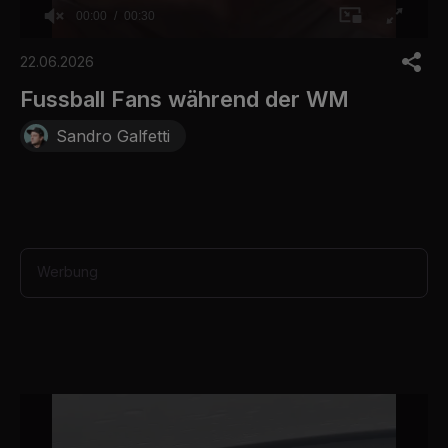
00:00
00:30
0
o
22.06.2026
f
3
Fussball Fans während der WM
0
s
Sandro Galfetti
e
c
o
n
d
s
Werbung