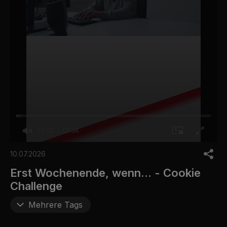
00:00
05:34
0
o
10.07.2026
f
5
Erst Wochenende, wenn... - Cookie
m
Challenge
i
n
u
Mehrere Tags
t
e
s