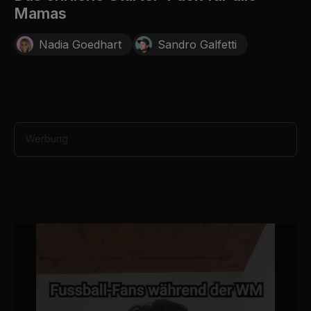
4
Mamas
s
e
c
Nadia Goedhart
Sandro Galfetti
o
n
d
s
Werbung