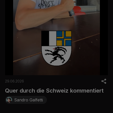
0
o
29.06.2026
f
3
Quer durch die Schweiz kommentiert
0
s
Sandro Galfetti
e
c
o