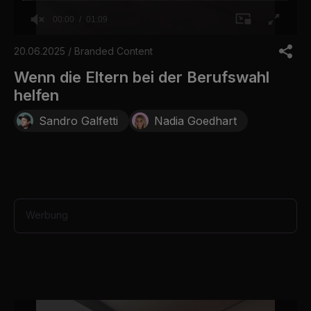
00:00
01:09
0
o
20.06.2025 / Branded Content
f
1
Wenn die Eltern bei der Berufswahl
m
helfen
i
n
u
Sandro Galfetti
Nadia Goedhart
t
e
,
9
s
e
c
o
Werbung
n
d
s