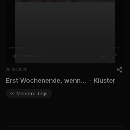
00:00
06:40
0
o
26.06.2026
f
6
Erst Wochenende, wenn... - Kluster
m
i
n
Mehrere Tags
u
t
e
s
,
4
0
s