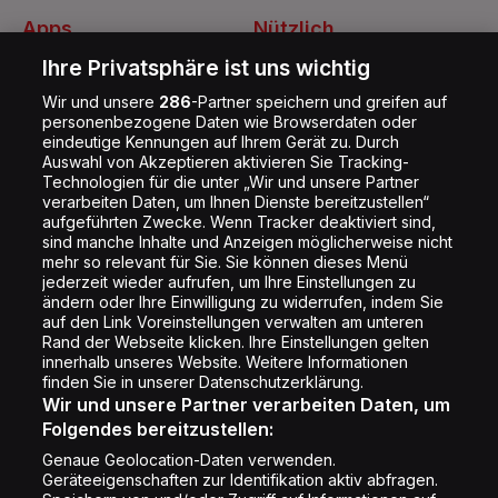
Apps
Nützlich
Energy Radio App
Kontakt
Ihre Privatsphäre ist uns wichtig
Jobs
Wir und unsere
286
-Partner speichern und greifen auf
personenbezogene Daten wie Browserdaten oder
Shop
eindeutige Kennungen auf Ihrem Gerät zu. Durch
Auswahl von Akzeptieren aktivieren Sie Tracking-
Impressum
Technologien für die unter „Wir und unsere Partner
Rechtliches
verarbeiten Daten, um Ihnen Dienste bereitzustellen“
aufgeführten Zwecke. Wenn Tracker deaktiviert sind,
Datenschutz
sind manche Inhalte und Anzeigen möglicherweise nicht
mehr so relevant für Sie. Sie können dieses Menü
Cookie Liste
jederzeit wieder aufrufen, um Ihre Einstellungen zu
Cookie Einstellung
ändern oder Ihre Einwilligung zu widerrufen, indem Sie
auf den Link Voreinstellungen verwalten am unteren
Rand der Webseite klicken. Ihre Einstellungen gelten
innerhalb unseres Website. Weitere Informationen
Folge uns
finden Sie in unserer Datenschutzerklärung.
Wir und unsere Partner verarbeiten Daten, um
Folgendes bereitzustellen:
Genaue Geolocation-Daten verwenden.
Geräteeigenschaften zur Identifikation aktiv abfragen.