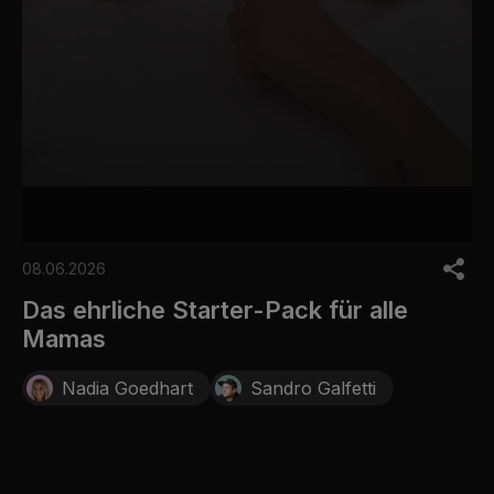
0
s
08.06.2026
e
c
Das ehrliche Starter-Pack für alle
o
Mamas
n
d
s
Nadia Goedhart
Sandro Galfetti
o
f
2
4
s
e