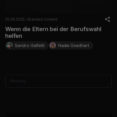
0
s
20.06.2025 / Branded Content
e
c
Wenn die Eltern bei der Berufswahl
o
helfen
n
d
s
Sandro Galfetti
Nadia Goedhart
o
f
1
m
i
n
u
t
Werbung
e
,
9
s
e
c
o
n
d