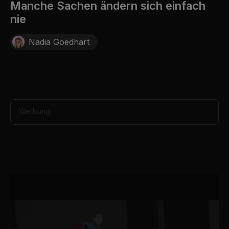
c
Manche Sachen ändern sich einfach
o
nie
n
d
s
Nadia Goedhart
o
f
8
s
e
c
o
n
d
Werbung
s