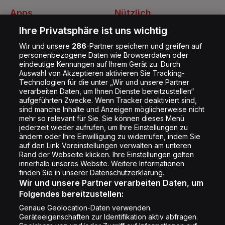
Apps
Nützlich
Energy Radio App
Kontakt
Ihre Privatsphäre ist uns wichtig
Jobs
Wir und unsere
286
-Partner speichern und greifen auf
personenbezogene Daten wie Browserdaten oder
Shop
eindeutige Kennungen auf Ihrem Gerät zu. Durch
Auswahl von Akzeptieren aktivieren Sie Tracking-
Impressum
Technologien für die unter „Wir und unsere Partner
Rechtliches
verarbeiten Daten, um Ihnen Dienste bereitzustellen“
aufgeführten Zwecke. Wenn Tracker deaktiviert sind,
Datenschutz
sind manche Inhalte und Anzeigen möglicherweise nicht
mehr so relevant für Sie. Sie können dieses Menü
Cookie Liste
jederzeit wieder aufrufen, um Ihre Einstellungen zu
Cookie Einstellung
ändern oder Ihre Einwilligung zu widerrufen, indem Sie
auf den Link Voreinstellungen verwalten am unteren
Rand der Webseite klicken. Ihre Einstellungen gelten
innerhalb unseres Website. Weitere Informationen
Folge uns
finden Sie in unserer Datenschutzerklärung.
Wir und unsere Partner verarbeiten Daten, um
Folgendes bereitzustellen:
Genaue Geolocation-Daten verwenden.
Geräteeigenschaften zur Identifikation aktiv abfragen.