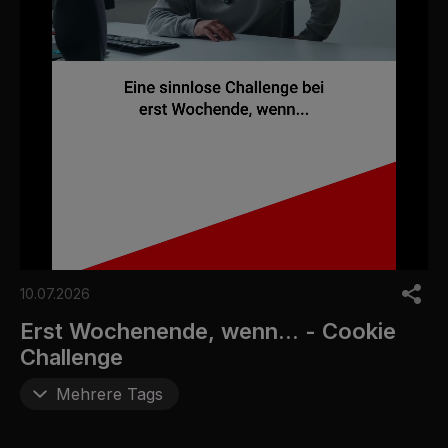
0
o
10.07.2026
f
5
Erst Wochenende, wenn... - Cookie
m
Challenge
i
n
u
Mehrere Tags
t
e
s