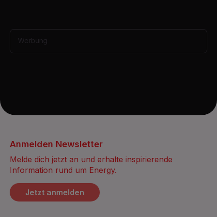
,
3
4
s
e
Werbung
c
o
n
d
s
Anmelden Newsletter
Melde dich jetzt an und erhalte inspirierende
Information rund um Energy.
Jetzt anmelden