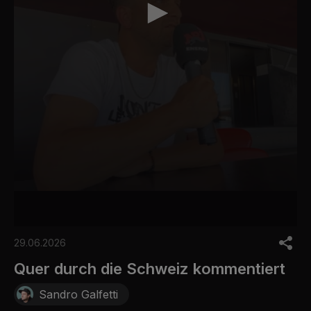
0
s
29.06.2026
e
c
Quer durch die Schweiz kommentiert
o
n
Sandro Galfetti
d
s